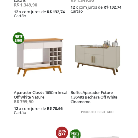
R$
1.349,90
Laca B
R$
1.349,90
12
x com juros de
R$ 132,74
Cartão
12
x com juros de
R$ 132,74
Cartão
Aparador Classic 165Cm Imcal
Buffet Aparador Future
Off White Nature
1,36Mts Bechara Off White
R$
799,90
Cinamomo
12
x com juros de
R$ 78,66
Cartão
PRODUTO ESGOTADO
20%
OFF