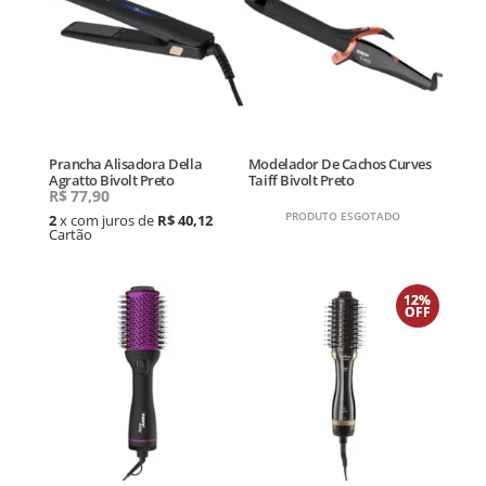
Prancha Alisadora Della
Modelador De Cachos Curves
Agratto Bivolt Preto
Taiff Bivolt Preto
R$
77,90
PRODUTO ESGOTADO
2
x com juros de
R$ 40,12
Cartão
12%
OFF