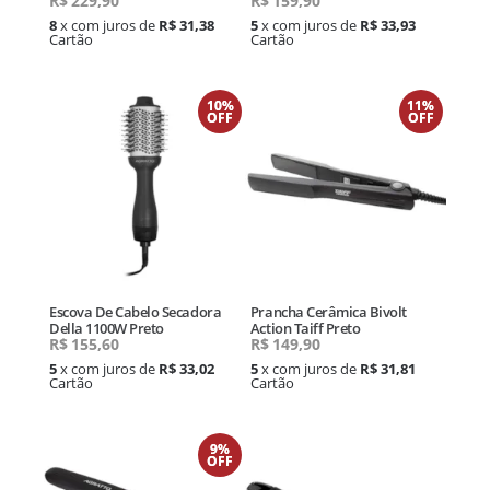
R$
229,90
R$
159,90
8
x com juros de
R$ 31,38
5
x com juros de
R$ 33,93
Cartão
Cartão
10%
11%
OFF
OFF
Escova De Cabelo Secadora
Prancha Cerâmica Bivolt
Della 1100W Preto
Action Taiff Preto
R$
155,60
R$
149,90
5
x com juros de
R$ 33,02
5
x com juros de
R$ 31,81
Cartão
Cartão
9%
OFF