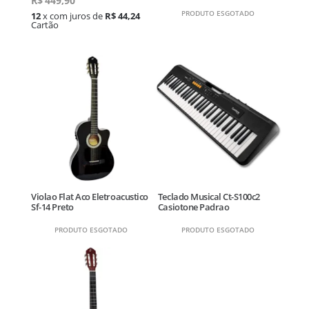
R$
449,90
PRODUTO ESGOTADO
12
x com juros de
R$ 44,24
Cartão
Violao Flat Aco Eletroacustico
Teclado Musical Ct-S100c2
Sf-14 Preto
Casiotone Padrao
PRODUTO ESGOTADO
PRODUTO ESGOTADO