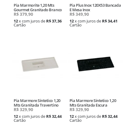
Pia Marmorite 1,20 Mts
Pia Plus Inox 120X53 Bancada
Gourmet Granitado Branco
E Mesa Inox
R$
379,90
R$
349,90
12
x com juros de
R$ 37,36
12
x com juros de
R$ 34,41
Cartão
Cartão
Pia Marmore Sintetico 1,20
Pia Marmore Sintetico 1,20
Mts Granitada Travertino
Mts Granitada Escura
R$
329,90
R$
329,90
12
x com juros de
R$ 32,44
12
x com juros de
R$ 32,44
Cartão
Cartão