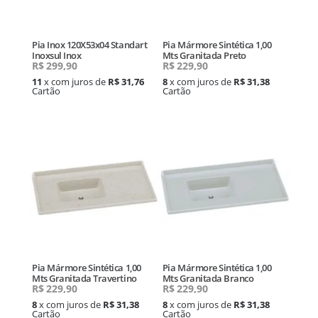
Pia Inox 120X53x04 Standart
Pia Mármore Sintética 1,00
Inoxsul Inox
Mts Granitada Preto
R$
299,90
R$
229,90
11
x com juros de
R$ 31,76
8
x com juros de
R$ 31,38
Cartão
Cartão
Pia Mármore Sintética 1,00
Pia Mármore Sintética 1,00
Mts Granitada Travertino
Mts Granitada Branco
R$
229,90
R$
229,90
8
x com juros de
R$ 31,38
8
x com juros de
R$ 31,38
Cartão
Cartão