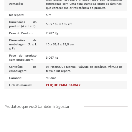
Armação:
reforçadas com uma tela tramada entre as lâminas,
que confere maior resistência ao produto.
Kit reparo:
Sim
Dimensões do
55 x 165 x 165 cm
produto (A x L x P):
Peso do Produto:
2,787 Kg
Dimensões da
embalagem (A x L
10 x 35,5 x 33,5 cm
x P):
Peso do produto
3,067 kg
com embalagem:
Conteúdo da
01 Piscina/01 Manual, Válvula de deságue, válvula de
embalagem:
filtro e kit reparo.
Garantia:
90 dias
Link do manual:
CLIQUE PARA BAIXAR