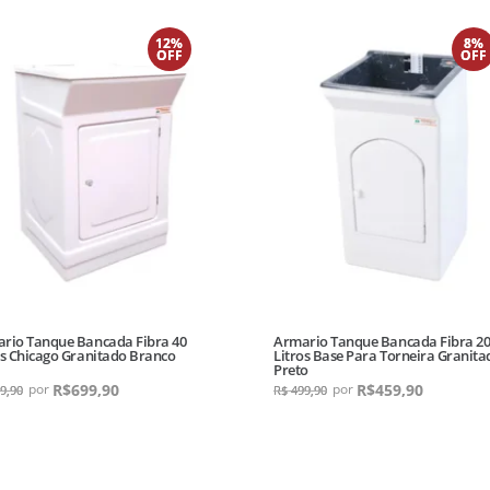
12%
8%
OFF
OFF
rio Tanque Bancada Fibra 40
Armario Tanque Bancada Fibra 2
os Chicago Granitado Branco
Litros Base Para Torneira Granita
Preto
R$
699,90
R$
459,90
9,90
R$
499,90