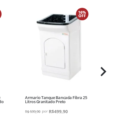
16%
OFF
0
Armario Tanque Bancada Fibra 25
Armario Tanque
do
Litros Granitado Preto
Litros Base Pa
R$
499,90
R
R$
599,90
R$
799,90