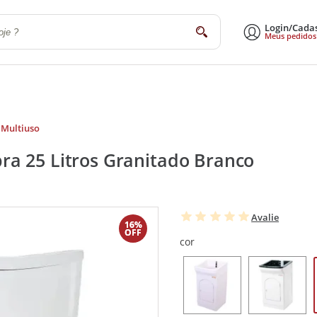
Login/Cada
buscar
Meus pedidos
a
Sala de Estar e Jantar
Escritório
Utilidades Domésticas
Eletrodomé
 Multiuso
ra 25 Litros Granitado Branco
Avalie
16%
OFF
cor