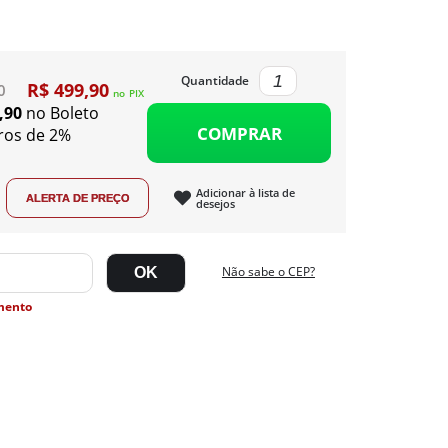
Quantidade
R$ 499,90
0
no
PIX
,90
no Boleto
COMPRAR
ros de 2%
Adicionar à lista de
desejos
Não sabe o CEP?
mento