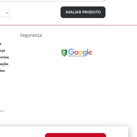
AVALIAR PRODUTO
Segurança
a
nça
entos
lação
ões
0003-64