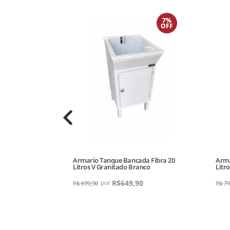
7%
OFF
tas Milano Irm
Armario Tanque Bancada Fibra 20
Arma
Litros V Granitado Branco
Litr
R$
649,90
R$
699,90
R$
79