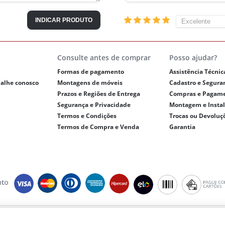
INDICAR PRODUTO
Consulte antes de comprar
Posso ajudar?
Formas de pagamento
Assistência Técnic
balhe conosco
Montagens de móveis
Cadastro e Segura
Prazos e Regiões de Entrega
Compras e Pagam
Segurança e Privacidade
Montagem e Insta
Termos e Condições
Trocas ou Devoluç
Termos de Compra e Venda
Garantia
ght © 2018 - eletrolar.com.br - NEGRO E ANDREADIS LTDA - CNPJ 01.093.810/
Todos os direitos reservados.