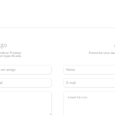
igo
ndicar Produto.
Preencha seus dado
il especificado.