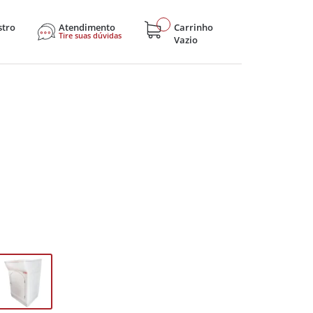
stro
Atendimento
Carrinho
Tire suas dúvidas
Vazio
sticos
Eletroportáteis
Eletrônicos
Hobby e Lazer