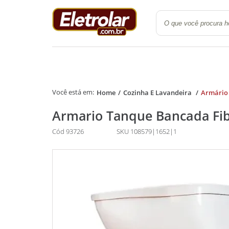
Quarto
Cozinha e Lavanderi
Home
Cozinha E Lavandeira
Armário
Armario Tanque Bancada Fib
Cód 93726
SKU 108579|1652|1