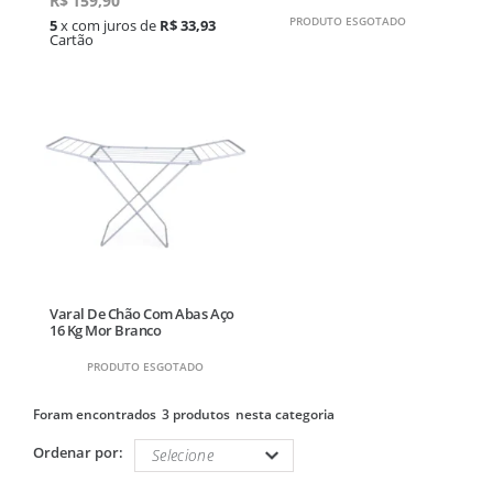
R$
159,90
PRODUTO ESGOTADO
5
x com juros de
R$ 33,93
Cartão
Varal De Chão Com Abas Aço
16 Kg Mor Branco
PRODUTO ESGOTADO
3 produtos
Ordenar por: