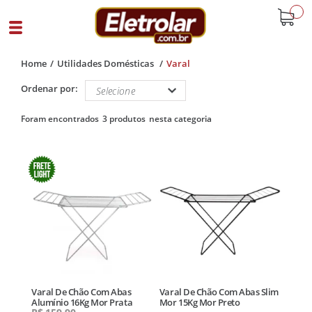
buscar
Home
Utilidades Domésticas
Varal
Ordenar por:
3 produtos
Varal De Chão Com Abas
Varal De Chão Com Abas Slim
Alumínio 16Kg Mor Prata
Mor 15Kg Mor Preto