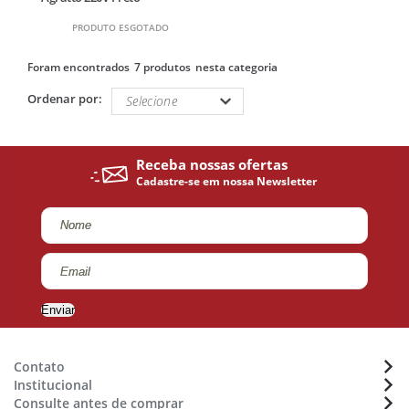
PRODUTO ESGOTADO
7 produtos
Ordenar por:
Enviar
Contato
Institucional
Atendimento:
(48) 36470633
Consulte antes de comprar