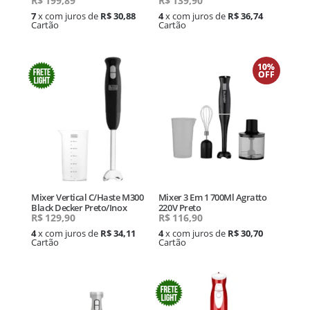
R$
199,89
R$
139,90
7
x com juros de
R$ 30,88
4
x com juros de
R$ 36,74
Cartão
Cartão
10%
OFF
Mixer Vertical C/Haste M300
Mixer 3 Em 1 700Ml Agratto
Black Decker Preto/Inox
220V Preto
R$
129,90
R$
116,90
4
x com juros de
R$ 34,11
4
x com juros de
R$ 30,70
Cartão
Cartão