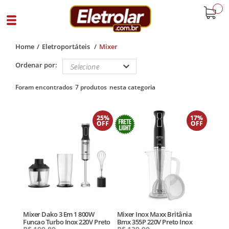
buscar
Home
Eletroportáteis
Mixer
Ordenar por:
7 produtos
25%
17%
OFF
OFF
Mixer Dako 3 Em 1 800W
Mixer Inox Maxx Britânia
Funcao Turbo Inox 220V Preto
Bmx 355P 220V Preto Inox