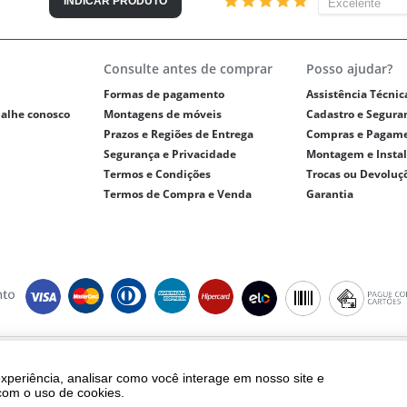
INDICAR PRODUTO
Consulte antes de comprar
Posso ajudar?
Formas de pagamento
Assistência Técnic
balhe conosco
Montagens de móveis
Cadastro e Segura
Prazos e Regiões de Entrega
Compras e Pagam
Segurança e Privacidade
Montagem e Insta
Termos e Condições
Trocas ou Devoluç
Termos de Compra e Venda
Garantia
ght © 2018 - eletrolar.com.br - NEGRO E ANDREADIS LTDA - CNPJ 01.093.810/
Todos os direitos reservados.
experiência, analisar como você interage em nosso site e
ento, frete e produtos são válidos exclusivamente para compras realizadas vi
com o uso de cookies.