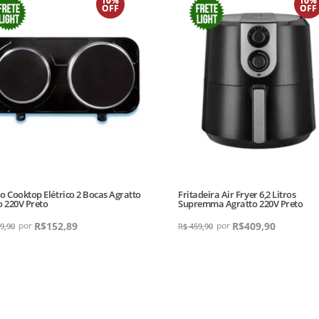
10%
10%
OFF
OFF
o Cooktop Elétrico 2 Bocas Agratto
Fritadeira Air Fryer 6,2 Litros
o 220V Preto
Supremma Agratto 220V Preto
R$
152,89
R$
409,90
9,90
R$
459,90