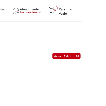
stro
Atendimento
Carrinho
Tire suas dúvidas
Vazio
sticos
Eletroportáteis
Eletrônicos
Hobby e Lazer