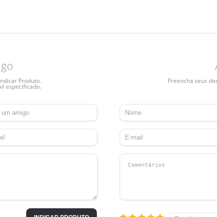
igo
ndicar Produto.
Preencha seus dado
il especificado.