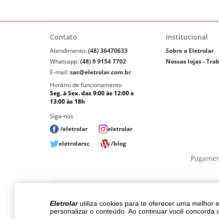
Contato
Institucional
Atendimento:
(48) 36470633
Sobre a Eletrolar
Whatsapp:
(48) 9 9154 7702
Nossas lojas - Tra
E-mail:
sac@eletrolar.com.br
Horário de funcionamento
Seg. à Sex. das 9:00 às 12:00 e
13:00 às 18h
Siga-nos
/eletrolar
eletrolar
eletrolarsc
/blog
Copyri
Eletrolar
utiliza cookies para te oferecer uma melhor 
Os preços, promoções, condições de pagam
personalizar o conteúdo. Ao continuar você concorda 