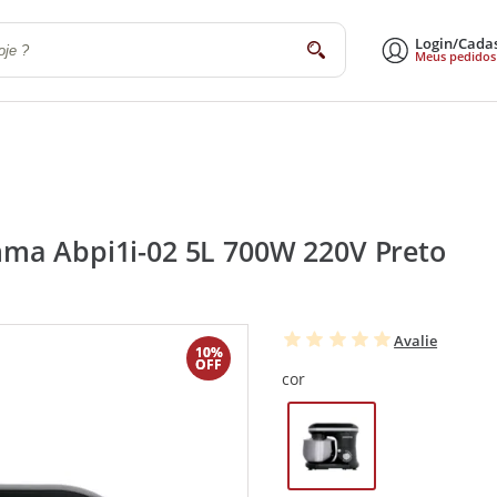
Login/Cada
buscar
Meus pedidos
a
Sala de Estar e Jantar
Escritório
Utilidades Domésticas
Eletrodomé
mma Abpi1i-02 5L 700W 220V Preto
Avalie
10%
OFF
cor