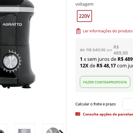
voltagem
220V
Ler informações do produto
R$
R$ 549,90
489,90
1
x sem juros de
R$ 489
12X
de
R$ 48,17
com ju
Consulte opções de parcela