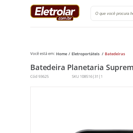
Quarto
Cozinha e Lavanderi
Home
Eletroportáteis
Batedeiras
Batedeira Planetaria Supre
Cód 93625
SKU 108516|31|1