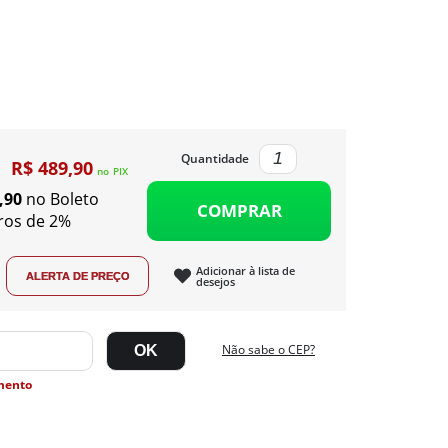
Quantidade
R$ 489,90
no
PIX
,90
no Boleto
COMPRAR
ros de 2%
Adicionar à lista de
desejos
Não sabe o CEP?
mento