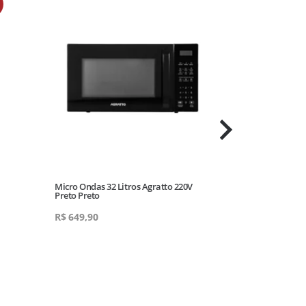
Micro Ondas 32 Litros Agratto 220V
Panela De Arro
Preto Preto
R$
649,90
R
R$
239,90