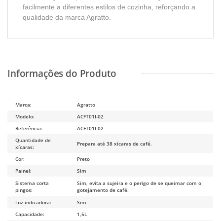
facilmente a diferentes estilos de cozinha, reforçando a
qualidade da marca Agratto.
Marca:
Agratto
Modelo:
ACFT01I-02
Referência:
ACFT01I-02
Quantidade de
Prepara até 38 xícaras de café.
xícaras:
Cor:
Preto
Painel:
Sim
Sistema corta
Sim, evita a sujeira e o perigo de se queimar com o
pingos:
gotejamento de café.
Luz indicadora:
Sim
Capacidade:
1,5L