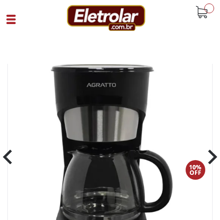
buscar
Home
Eletroportáteis
Cafeteiras
Cafeteira Programavel 1,5L Aroma 38X
800W Agratto 220V Preto
Cód 94021
SKU 108852|31|1
10%
OFF