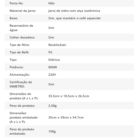
Porta fio:
Não
Material da Jarra:
Jarra de vidro com alça isotérmica
Base:
Sim, que mantém o café aquecido
Reservatório de
Sim
água:
Colher dosadora:
Sim
Tipo de filtro:
Reutilizável.
Tipo de Refil:
Pó
Tipo:
Elétrica
Potência:
800W
Alimentação:
220V
Certificação do
Sim
INMETRO:
Dimensões do
33,5cm x 18,5cm x 26,5cm
produto (A x L x P):
Peso do produto:
2,5Kg
Dimensões
produto embalado
35cm x 39cm x 54,7cm
(A x L x P):
Peso do produto
10Kg
embalado: