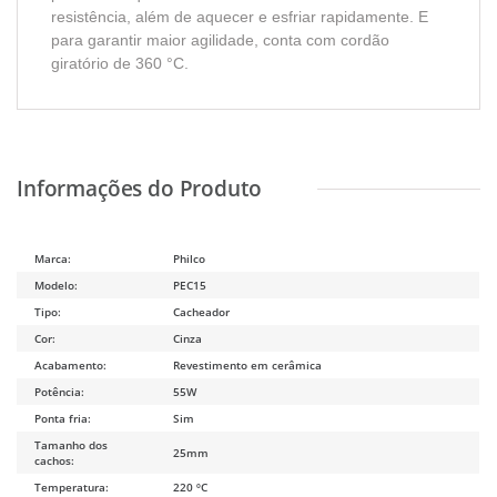
resistência, além de aquecer e esfriar rapidamente. E
para garantir maior agilidade, conta com cordão
giratório de 360 °C.
Marca:
Philco
Modelo:
PEC15
Tipo:
Cacheador
Cor:
Cinza
Acabamento:
Revestimento em cerâmica
Potência:
55W
Ponta fria:
Sim
Tamanho dos
25mm
cachos:
Temperatura:
220 ºC