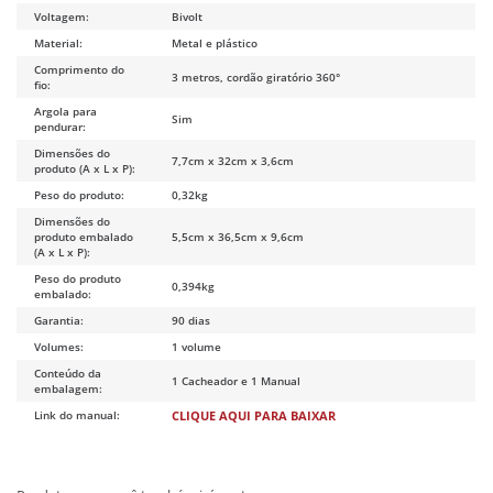
Voltagem:
Bivolt
Material:
Metal e plástico
Comprimento do
3 metros, cordão giratório 360°
fio:
Argola para
Sim
pendurar:
Dimensões do
7,7cm x 32cm x 3,6cm
produto (A x L x P):
Peso do produto:
0,32kg
Dimensões do
produto embalado
5,5cm x 36,5cm x 9,6cm
(A x L x P):
Peso do produto
0,394kg
embalado:
Garantia:
90 dias
Volumes:
1 volume
Conteúdo da
1 Cacheador e 1 Manual
embalagem:
Link do manual:
CLIQUE AQUI PARA BAIXAR