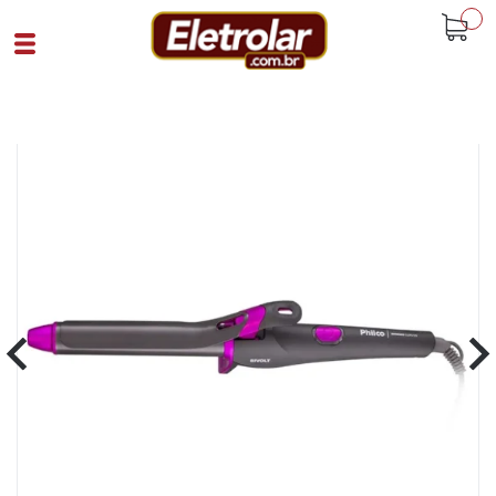
buscar
Home
Eletroportáteis
Cuidados Pessoais
Cacheador Babyliss Intense Curves Biv
Cinza
Cód 93570
SKU 108479|89|1