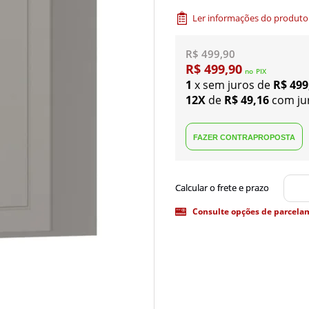
Ler informações do produto
R$ 499,90
R$ 499,90
no
PIX
1
x sem juros de
R$ 499
12X
de
R$ 49,16
com ju
Consulte opções de parcela