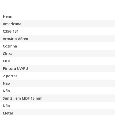
Henn
Americana
C356-131
Armário Aéreo
Cozinha
Cinza
MDF
Pintura UV/PU
2 portas
Não
Não
Sim 2 , em MDF 15 mm
Não
Metal