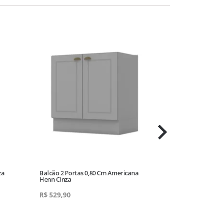
za
Balcão 2 Portas 0,80 Cm Americana
Aereo 01 Bascu
Henn Cinza
Henn Branco
R$
529,90
R$
299,90