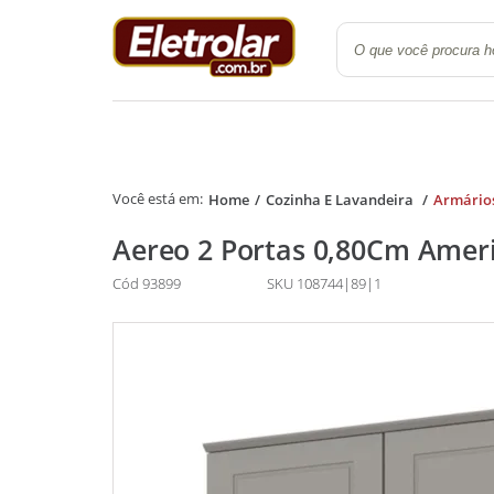
Quarto
Cozinha e Lavanderi
Home
Cozinha E Lavandeira
Armário
Aereo 2 Portas 0,80Cm Amer
Cód 93899
SKU 108744|89|1