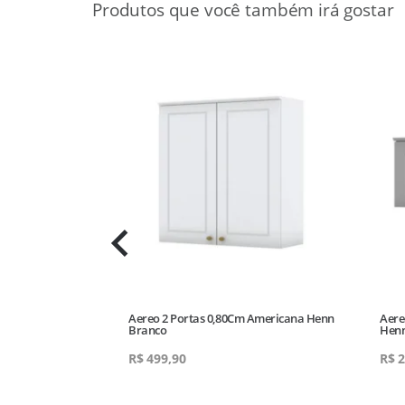
ças Cinza
Aereo 2 Portas 0,80Cm Americana Henn
Aere
Branco
Henn
R$
499,90
R$
2