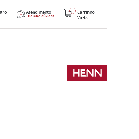
stro
Atendimento
Carrinho
Tire suas dúvidas
Vazio
sticos
Eletroportáteis
Eletrônicos
Hobby e Lazer