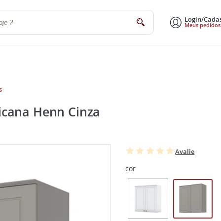
Login/Cada
buscar
Meus pedidos
a
Sala de Estar e Jantar
Escritório
Utilidades Domésticas
Eletrodomé
s
icana Henn Cinza
Avalie
cor