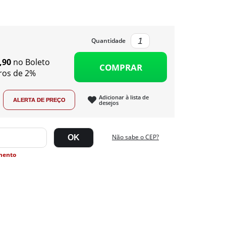
Quantidade
,90
no Boleto
COMPRAR
ros de 2%
Adicionar à lista de
desejos
Não sabe o CEP?
mento