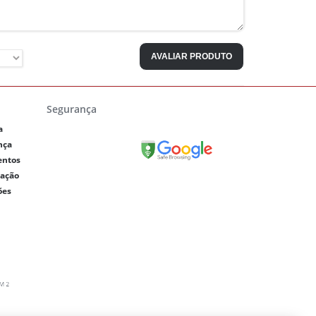
AVALIAR PRODUTO
Segurança
a
nça
entos
lação
ões