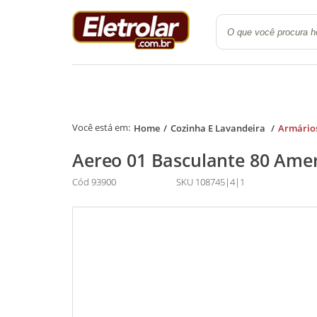
Quarto
Cozinha e Lavanderi
Home
Cozinha E Lavandeira
Armário
Aereo 01 Basculante 80 Ame
Cód 93900
SKU 108745|4|1