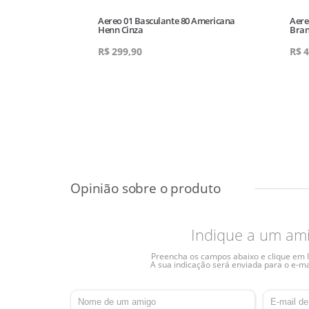
 De Menta Henn
Aereo 01 Basculante 80 Americana
Aere
Henn Cinza
Bra
0
R$
299,90
R$
4
Indique a um am
Preencha os campos abaixo e clique em I
A sua indicação será enviada para o e-ma