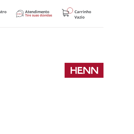
stro
Atendimento
Carrinho
Tire suas dúvidas
Vazio
sticos
Eletroportáteis
Eletrônicos
Hobby e Lazer