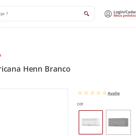
Login/Cada
buscar
Meus pedidos
a
Sala de Estar e Jantar
Escritório
Utilidades Domésticas
Eletrodomé
s
ricana Henn Branco
Avalie
cor