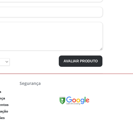
AVALIAR PRODUTO
Segurança
a
nça
entos
lação
ões