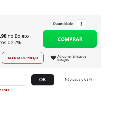
Quantidade
,90
no Boleto
COMPRAR
ros de 2%
Adicionar à lista de
desejos
Não sabe o CEP?
mento