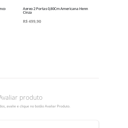
anco
Aereo 2 Portas 0,80Cm Americana Henn
Aereo 3P 120 A
Cinza
R$
499,90
R$
699,90
Avaliar produto
s, avalie e clique no botão Avaliar Produto.