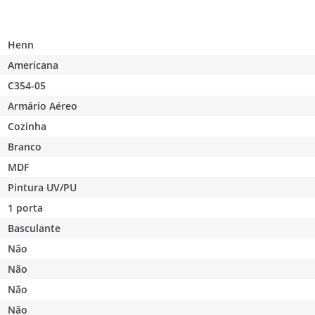
Henn
Americana
C354-05
Armário Aéreo
Cozinha
Branco
MDF
Pintura UV/PU
1 porta
Basculante
Não
Não
Não
Não