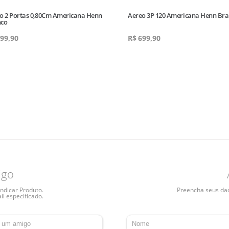
o 2 Portas 0,80Cm Americana Henn
Aereo 3P 120 Americana Henn Br
nco
99,90
R$
699,90
igo
ndicar Produto.
Preencha seus dado
il especificado.