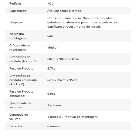
Rodízios:
Não
Capacidade:
Até 5kg sobre o tampo.
Utilize um pano macio. Não utilize produtos
Limpeza:
químicos ou abrasivos para limpeza, pois estes
danificam o revestimento do móvel.
Necessita
Sim
montagem:
Dificuldade de
Médio
montagem:
Dimensões do
60cm x 90cm x 30cm
produto (A x L x P):
Peso do Produto:
5,7kg
Dimensões do
produto embalado
6cm x 35cm x 95cm
(A x L x P):
Peso do Produto
6,9kg
embalado:
Quantidade de
1 volume
volumes:
Conteúdo do
1 mesa e 1 manual de montagem
volume:
Garantia:
6 meses