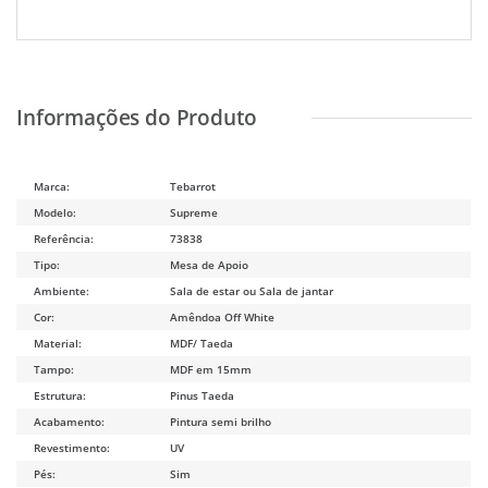
Marca:
Tebarrot
Modelo:
Supreme
Referência:
73838
Tipo:
Mesa de Apoio
Ambiente:
Sala de estar ou Sala de jantar
Cor:
Amêndoa Off White
Material:
MDF/ Taeda
Tampo:
MDF em 15mm
Estrutura:
Pinus Taeda
Acabamento:
Pintura semi brilho
Revestimento:
UV
Pés:
Sim