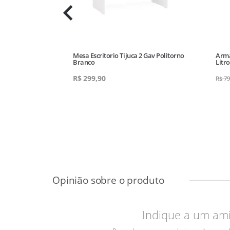
ta Mor
Mesa Escritorio Tijuca 2 Gav Politorno
Arma
Branco
Litr
R$
299,90
R$
79
Indique a um am