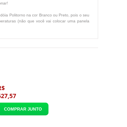
onar!
óia Politorno na cor Branco ou Preto, pois o seu
emperaturas (não que você vai colocar uma panela
R$
627,57