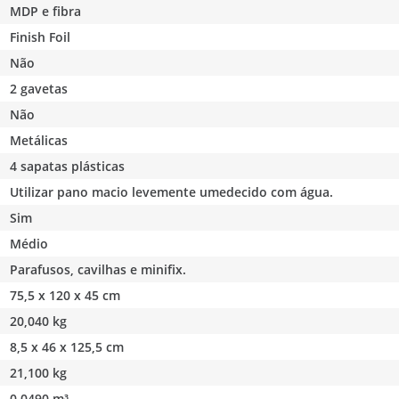
MDP e fibra
Finish Foil
Não
2 gavetas
Não
Metálicas
4 sapatas plásticas
Utilizar pano macio levemente umedecido com água.
Sim
Médio
Parafusos, cavilhas e minifix.
75,5 x 120 x 45 cm
20,040 kg
8,5 x 46 x 125,5 cm
21,100 kg
0,0490 m³