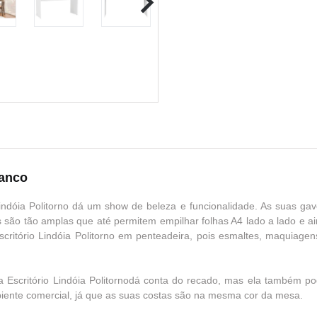
ranco
indóia Politorno dá um show de beleza e funcionalidade. As suas g
 são tão amplas que até permitem empilhar folhas A4 lado a lado e 
ritório Lindóia Politorno em penteadeira, pois esmaltes, maquiagen
a Escritório Lindóia Politornodá conta do recado, mas ela também p
nte comercial, já que as suas costas são na mesma cor da mesa.