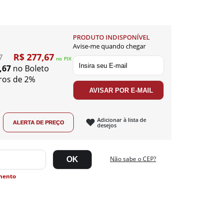
PRODUTO INDISPONÍVEL
Avise-me quando chegar
R$ 277,67
7
no
PIX
,67
no Boleto
ros de 2%
Adicionar à lista de
desejos
Não sabe o CEP?
mento