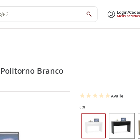
Login/Cada
buscar
Meus pedidos
a
Sala de Estar e Jantar
Escritório
Utilidades Domésticas
Eletrodomé
 Politorno Branco
Avalie
cor