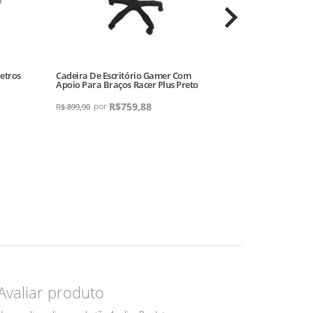
etros
Cadeira De Escritório Gamer Com
Conjunto 2 Cad
Apoio Para Braços Racer Plus Preto
Niki Estofada 
R$
759,88
R$
999,80
R$
899,90
Avaliar produto