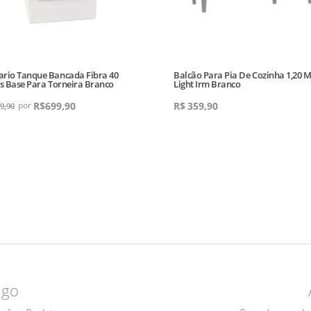
rio Tanque Bancada Fibra 40
Balcão Para Pia De Cozinha 1,20 M
os Base Para Torneira Branco
Light Irm Branco
R$
699,90
R$
359,90
9,90
igo