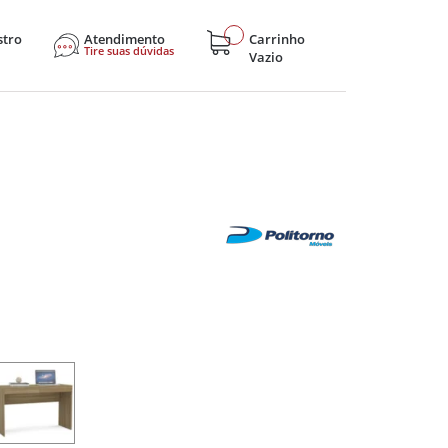
stro
Atendimento
Carrinho
Tire suas dúvidas
Vazio
sticos
Eletroportáteis
Eletrônicos
Hobby e Lazer