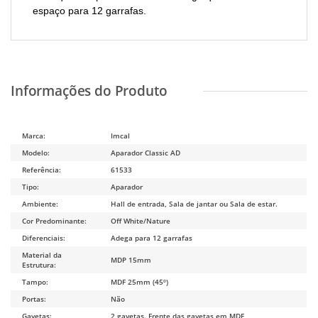
espaço para 12 garrafas.
Marca:
Imcal
Modelo:
Aparador Classic AD
Referência:
61533
Tipo:
Aparador
Ambiente:
Hall de entrada, Sala de jantar ou Sala de estar.
Cor Predominante:
Off White/Nature
Diferenciais:
Adega para 12 garrafas
Material da
MDP 15mm
Estrutura:
Tampo:
MDF 25mm (45º)
Portas:
Não
Gavetas:
2 gavetas. Frente das gavetas em MDF