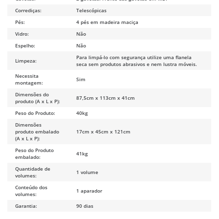
Corrediças:
Telescópicas
Pés:
4 pés em madeira maciça
Vidro:
Não
Espelho:
Não
Para limpá-lo com segurança utilize uma flanela
Limpeza:
seca sem produtos abrasivos e nem lustra móveis.
Necessita
Sim
montagem:
Dimensões do
87,5cm x 113cm x 41cm
produto (A x L x P):
Peso do Produto:
40kg
Dimensões
produto embalado
17cm x 45cm x 121cm
(A x L x P):
Peso do Produto
41kg
embalado:
Quantidade de
1 volume
volumes:
Conteúdo dos
1 aparador
volumes:
Garantia:
90 dias