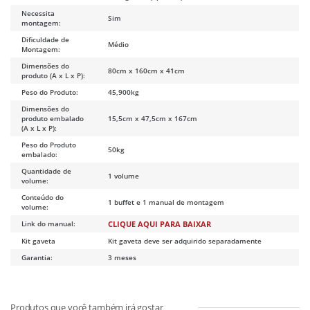
Necessita
Sim
montagem:
Dificuldade de
Médio
Montagem:
Dimensões do
80cm x 160cm x 41cm
produto (A x L x P):
Peso do Produto:
45,900kg
Dimensões do
produto embalado
15,5cm x 47,5cm x 167cm
(A x L x P):
Peso do Produto
50kg
embalado:
Quantidade de
1 volume
volume:
Conteúdo do
1 buffet e 1 manual de montagem
volume:
Link do manual:
CLIQUE AQUI PARA BAIXAR
Kit gaveta
Kit gaveta deve ser adquirido separadamente
Garantia:
3 meses