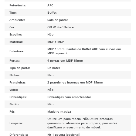
Referência:
ARC
Tipo:
Buffet
Ambiente:
Sala de Jantar
Cor:
Off White/ Nature
Espelho:
Não
Material:
MDF e MDP
MDP 15mm. Cantos do Buffet ARC com curvas em
Estrutura:
MDF laqueado.
Portas:
4 portas em MDF 15mm
Tipo de porta:
De bater
Nichos:
Não
Prateleiras:
2 prateleiras internas em MDP 15mm
Vidro:
Não
Dobradiças:
Dobradiças com amortecedor
Pistão:
Não
Pés:
Madeira maciça
Utilize um pano macio. Não utilize produtos
Limpeza:
químicos ou abrasivos para limpeza, pois estes
danificam o revestimento do móvel.
Diferenciais:
Kit 1 gaveta (opcional)