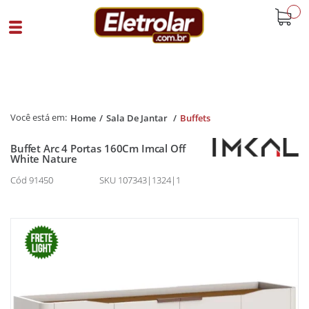
buscar
Home
Sala De Jantar
Buffets
Buffet Arc 4 Portas 160Cm Imcal Off
White Nature
Cód 91450
SKU 107343|1324|1