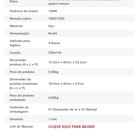
Filtro:
quatro meses
Potência do motor:
140W
Rotação (rpm):
1600/1550
Material:
Aço
Alimentação:
Bivolt
Indicado para
4 Bocas
fogões:
Sucção:
250m³/h
Dimensões
12,9cm x 80cm x 52,2cm
produto (A x L x P):
Peso do produto:
5,80kg
Dimensões do
produto embalado
18,9cm x 83cm x 57cm
(A x L x P):
Peso do produto
6,60kg
embalado:
Conteúdo da
01 Depurador de ar e 01 Manual
embalagem:
Garantia:
1 ano
Link do Manual:
CLIQUE AQUI PARA BAIXAR