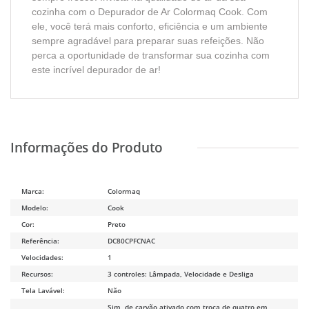
cozinha com o Depurador de Ar Colormaq Cook. Com
ele, você terá mais conforto, eficiência e um ambiente
sempre agradável para preparar suas refeições. Não
perca a oportunidade de transformar sua cozinha com
este incrível depurador de ar!
Marca:
Colormaq
Modelo:
Cook
Cor:
Preto
Referência:
DC80CPFCNAC
Velocidades:
1
Recursos:
3 controles: Lâmpada, Velocidade e Desliga
Tela Lavável:
Não
Sim, de carvão ativado com troca de quatro em