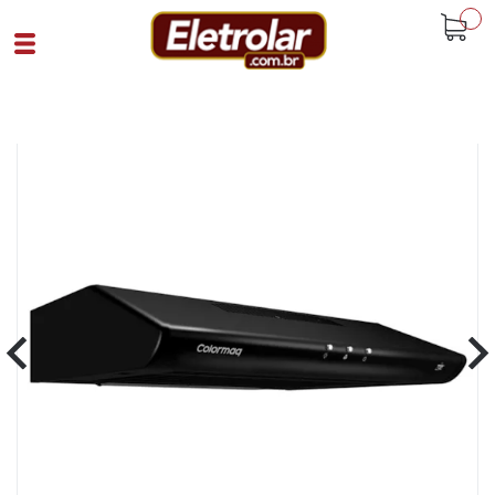
buscar
Home
Eletrodomésticos
Depurador De Ar
Depurador Ar 80Cm Colormaq Bivolt
Preto Fosco
Cód 93553
SKU 108453|713|1