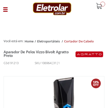
buscar
Home
Eletroportáteis
Cortador De Cabelo
Aparador De Pelos Vizzo Bivolt Agratto
Preto
Cód 91213
SKU 106964|31|1
10%
OFF