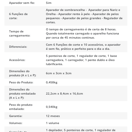
Aparador sem fio:
Sim
Aparador de sombrancelha - Aparador para Nariz e
6 Funções de
Orelha - Aparador rente à pele - Aparador de pelos
corte:
pequenos - Aparador de pelos grandes - Regulador de
cortes.
O tempo de carregamento é de certa de 8 horas.
Tempo de
Quando totalmente carregado o aparelho funciona
carregamento:
por cerca de 45 minutos continuo.
Com 6 Funções de corte e 10 acessórios, o aparador
Diferenciais:
é sem fio, prático e perfeito para o dia a dia.
5 ponteiras de corte, 1 regulador de corte, 1 base
Acessórios:
carregadora, 1 carregador, 1 pente dublo e óleo
lubrificante.
Dimensões do
6cm x 3cm x 3cm
produto (A x L x P):
Peso do Produto:
0,458kg
Dimensões do
produto embalado
22,2cm x 8,4cm x 16,6cm
(A x L x P):
Peso do produto
0,540kg
embalado:
Garantia:
12 meses
Volumes:
1 volume
1 depilador, 5 ponteiras de corte, 1 regulador de
Conteúdo da