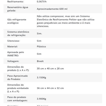
Resfriamento:
0,067l/h
Reservatório água
Aproximadamente 600 ml
gelada:
Não utiliza compressor, mas sim um Sistema
Gás refrigerante
Eletrônico de Resfriamento Peltier que não utiliza
ecológico:
gases prejudiciais ao meio ambiente e é mais
silencioso.
Sistema eletrônico
Sim.
de refrigeração:
Silencioso:
Sim
Material:
Plástico
Aprovada pelo
Sim
INMETRO:
Voltagem:
Bivolt
Dimensões do
30 cm x 40 cm x 28 cm
produto (L x A x P):
Peso Aproximado
3.150Kg
do Produto:
Dimensões do
produto embalado
36 cm x 44 cm x 32 cm
(L x A x P):
Peso do produto
3.900Kg
com embalagem:
Garantia:
12 meses