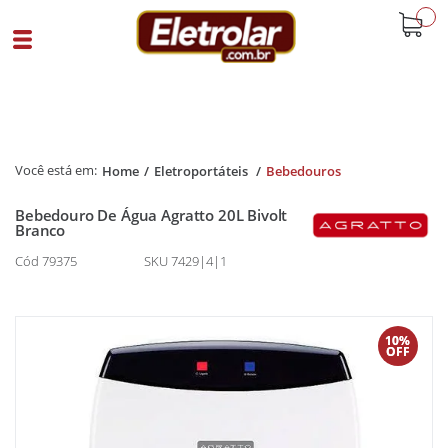
buscar
Home
Eletroportáteis
Bebedouros
Bebedouro De Água Agratto 20L Bivolt
Branco
Cód 79375
SKU 7429|4|1
10%
OFF