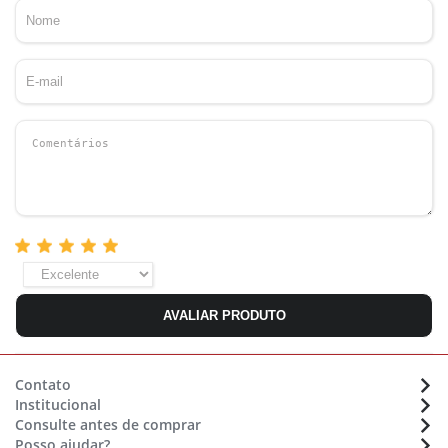
AVALIAR PRODUTO
Contato
Institucional
Atendimento:
(48) 36470633
Consulte antes de comprar
Sobre a Eletrolar
Whatsapp:
(48) 9 9154 7702
Posso ajudar?