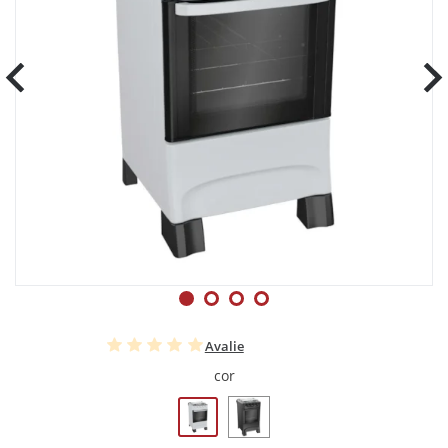
Avalie
cor