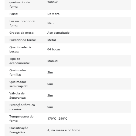
queimador do
2600W
forno:
Porta:
De vidro
Luz no interior do
Não
forno:
Grades da mesa:
Aço esmaltado
Puxador do forno:
Metal
Quantidade de
04 bocas
bocas:
Tipo de
Manual
acendimento:
Queimador
Sim
família:
Queimador
Sim
semirrápido:
Válvula de
Sim
Segurança:
Proteção térmica
Sim
traseira:
Temperatura do
170°C - 290°C
forno:
Classificação
A, na mesa e no forno
Energética: