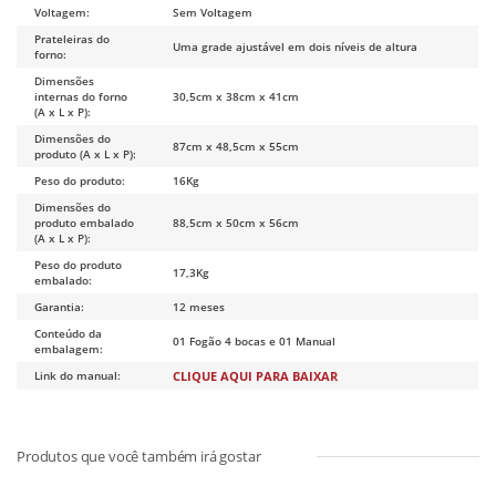
Voltagem:
Sem Voltagem
Prateleiras do
Uma grade ajustável em dois níveis de altura
forno:
Dimensões
internas do forno
30,5cm x 38cm x 41cm
(A x L x P):
Dimensões do
87cm x 48,5cm x 55cm
produto (A x L x P):
Peso do produto:
16Kg
Dimensões do
produto embalado
88,5cm x 50cm x 56cm
(A x L x P):
Peso do produto
17,3Kg
embalado:
Garantia:
12 meses
Conteúdo da
01 Fogão 4 bocas e 01 Manual
embalagem:
Link do manual:
CLIQUE AQUI PARA BAIXAR