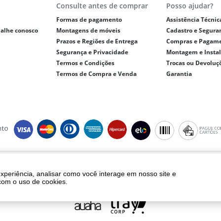
Consulte antes de comprar
Posso ajudar?
Formas de pagamento
Assistência Técnic
balhe conosco
Montagens de móveis
Cadastro e Segura
Prazos e Regiões de Entrega
Compras e Pagam
Segurança e Privacidade
Montagem e Insta
Termos e Condições
Trocas ou Devoluç
Termos de Compra e Venda
Garantia
ght © 2018 - eletrolar.com.br - NEGRO E ANDREADIS LTDA - CNPJ 01.093.810/
Todos os direitos reservados.
experiência, analisar como você interage em nosso site e
ento, frete e produtos são válidos exclusivamente para compras realizadas vi
com o uso de cookies.