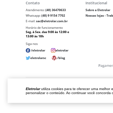
Contato
Institucional
Atendimento:
(48) 36470633
Sobre a Eletrolar
Whatsapp:
(48) 9 9154 7702
Nossas lojas - Tra
E-mail:
sac@eletrolar.com.br
Horário de funcionamento
Seg. à Sex. das 9:00 às 12:00 e
13:00 às 18h
Siga-nos
/eletrolar
eletrolar
eletrolarsc
/blog
Copyri
Eletrolar
utiliza cookies para te oferecer uma melhor 
Os preços, promoções, condições de pagam
personalizar o conteúdo. Ao continuar você concorda 