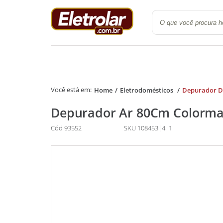
Quarto
Cozinha e Lavanderi
Home
Eletrodomésticos
Depurador D
Depurador Ar 80Cm Colormaq
Cód 93552
SKU 108453|4|1