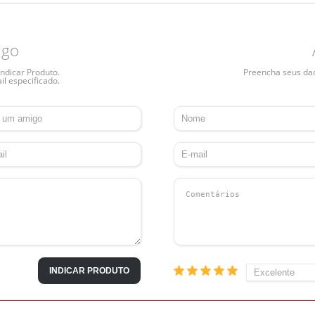
igo
ndicar Produto.
Preencha seus dado
il especificado.
INDICAR PRODUTO