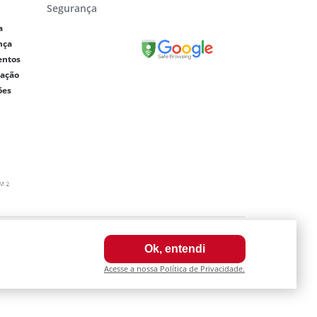
Segurança
a
nça
entos
lação
ões
0003-64
Ok, entendi
a internet. Fotos meramente ilustrativas.
Acesse a nossa Política de Privacidade.