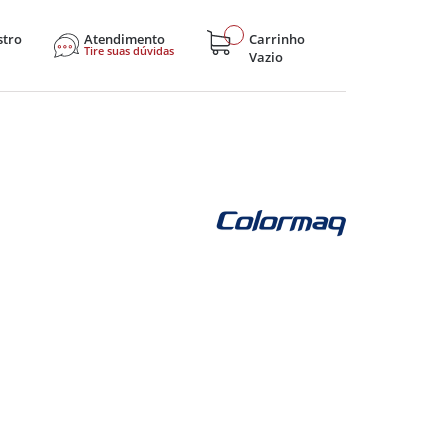
stro
Atendimento
Carrinho
Tire suas dúvidas
Vazio
sticos
Eletroportáteis
Eletrônicos
Hobby e Lazer