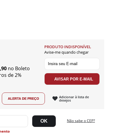
PRODUTO INDISPONÍVEL
Avise-me quando chegar
,90
no Boleto
ros de 2%
Adicionar à lista de
desejos
Não sabe o CEP?
mento