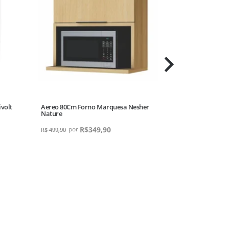
volt
Aereo 80Cm Forno Marquesa Nesher
Aparador De Pel
Nature
Preto
R$
349,90
R
R$
499,90
R$
149,90