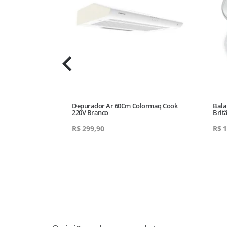
 Firenze
Depurador Ar 60Cm Colormaq Cook
Bala
evilha
220V Branco
Brit
R$
299,90
R$
1