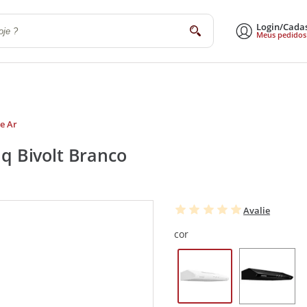
Login/Cada
buscar
Meus pedidos
a
Sala de Estar e Jantar
Escritório
Utilidades Domésticas
Eletrodomé
e Ar
 Bivolt Branco
Avalie
cor