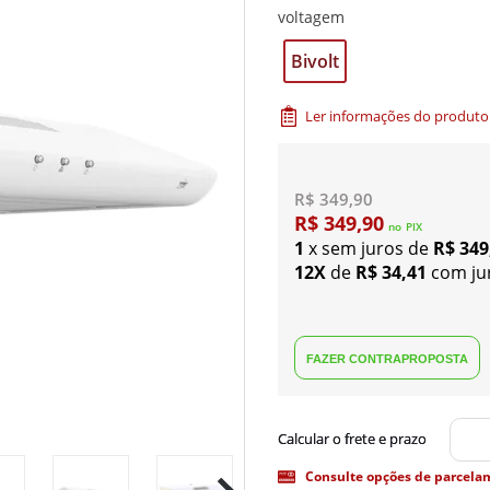
voltagem
Bivolt
Ler informações do produto
R$ 349,90
R$ 349,90
no
PIX
1
x sem juros de
R$ 349
12X
de
R$ 34,41
com ju
Consulte opções de parcela