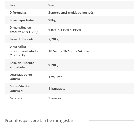
Pés:
Sim
Diferencias:
Suporte anti umidade nos pés
Peso suportado:
90kg
Dimensões do
48cm x 51cm x 36cm
produto (A x L x P):
Peso do Produto:
7,20kg
Dimensões
produto embalado
10,5cm x 36,5cm x 54,5cm
(A x L x P):
Peso do Produto
9,20kg
embalado:
Quantidade de
1 volume
volume:
Conteúdo dos
1 banqueta
volumes:
Garantia:
3 meses