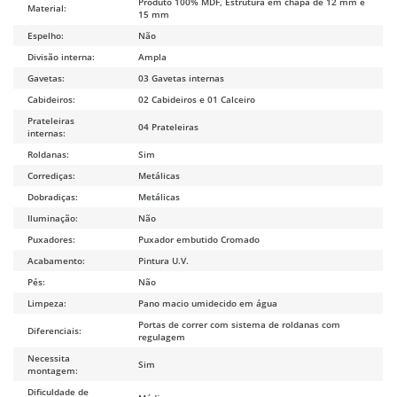
Produto 100% MDF, Estrutura em chapa de 12 mm e
Material:
15 mm
Espelho:
Não
Divisão interna:
Ampla
Gavetas:
03 Gavetas internas
Cabideiros:
02 Cabideiros e 01 Calceiro
Prateleiras
04 Prateleiras
internas:
Roldanas:
Sim
Corrediças:
Metálicas
Dobradiças:
Metálicas
Iluminação:
Não
Puxadores:
Puxador embutido Cromado
Acabamento:
Pintura U.V.
Pés:
Não
Limpeza:
Pano macio umidecido em água
Portas de correr com sistema de roldanas com
Diferenciais:
regulagem
Necessita
Sim
montagem:
Dificuldade de