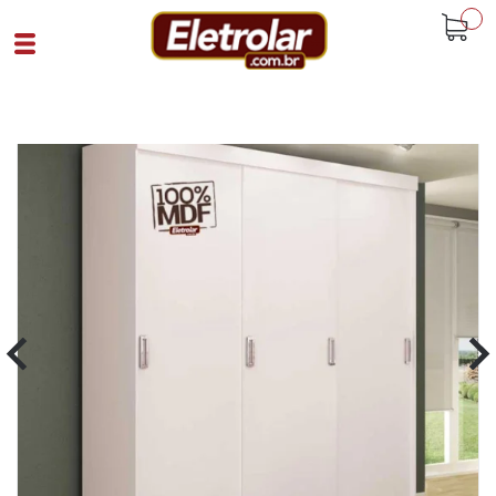
buscar
Home
Quarto
Roupeiros
Guarda Roupa 3 Portas De Correr Viena
100% Mdf Branco
Cód 79008
SKU 5443|4|1