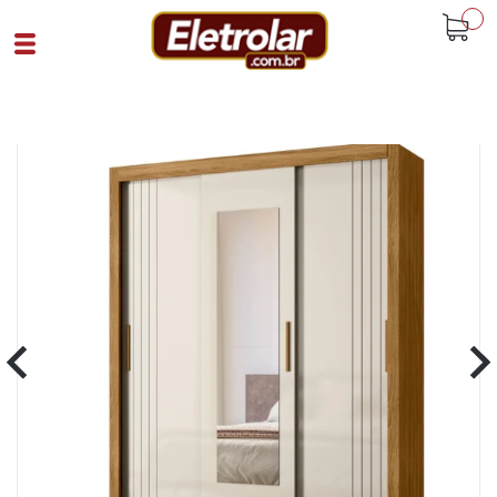
buscar
Home
Quarto
Roupeiros
Guarda Roupa 3 Portas De Correr Bolivia
Moval Freijó Off White
Cód 93673
SKU 108562|1326|1