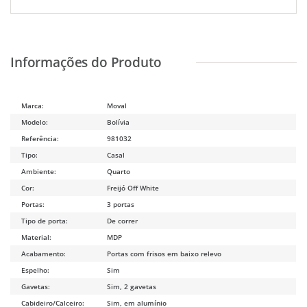
Marca:
Moval
Modelo:
Bolívia
Referência:
981032
Tipo:
Casal
Ambiente:
Quarto
Cor:
Freijó Off White
Portas:
3 portas
Tipo de porta:
De correr
Material:
MDP
Acabamento:
Portas com frisos em baixo relevo
Espelho:
Sim
Gavetas:
Sim, 2 gavetas
Cabideiro/Calceiro:
Sim, em alumínio