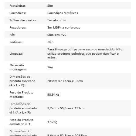
Prateleiras:
Sim
Corrediças:
Corrediças Metálicas
Trilhos das portas:
Em alumínio
Puxadores:
Em MDF na cor bronze
Pés:
Sim, em PVC
Rodízios:
Não
Para limpeza utilize pano seco ou umedecido. Não
Limpeza:
utilize produtos químicos que podem danificar o
móvel.
Necessita
Sim
montagem:
Dimensões do
produto montado
204cm x 164cm x 53cm
(A x L x P):
Peso do Produto
98,94Kg
montado:
Dimensões do
produto embalado
8,2cm x 55,5cm x 193cm
vl 1 (A x L x P):
Peso do Produto
47,7Kg
embalado vl 1:
Dimensões do
produto embalado
9,6cm x 52,5cm x 208,5cm