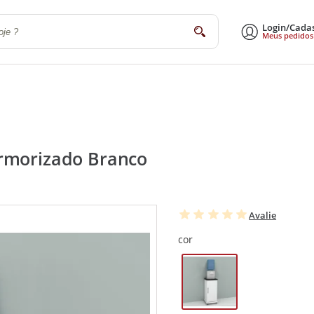
Login/Cada
buscar
Meus pedidos
a
Sala de Estar e Jantar
Escritório
Utilidades Domésticas
Eletrodomé
armorizado Branco
Avalie
cor