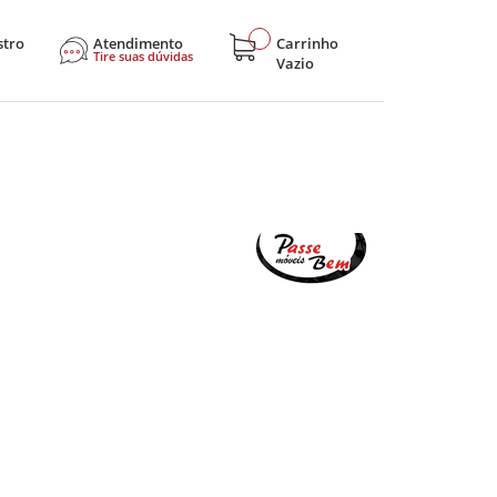
stro
Atendimento
Carrinho
Tire suas dúvidas
Vazio
sticos
Eletroportáteis
Eletrônicos
Hobby e Lazer