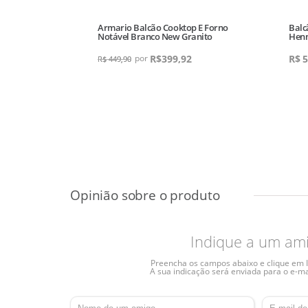
 Americana
Armario Balcão Cooktop E Forno
Balc
Notável Branco New Granito
Henn
R$
399,92
R$
5
R$
449,90
Indique a um am
Preencha os campos abaixo e clique em I
A sua indicação será enviada para o e-ma