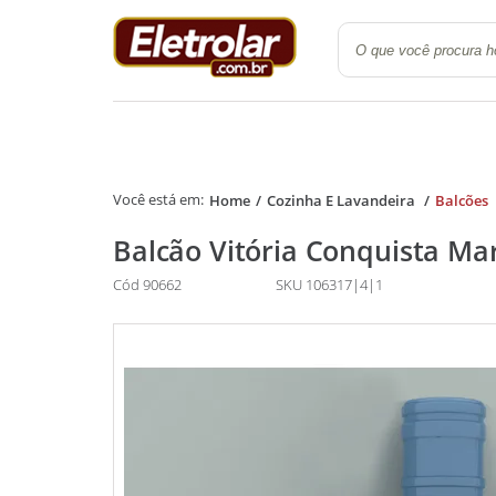
Quarto
Cozinha e Lavanderi
Home
Cozinha E Lavandeira
Balcões
Balcão Vitória Conquista M
Cód 90662
SKU 106317|4|1