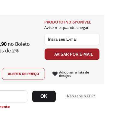
PRODUTO INDISPONÍVEL
Avise-me quando chegar
,90
no Boleto
os de 2%
Adicionar à lista de
desejos
Não sabe o CEP?
mento