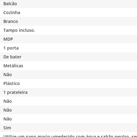
Balcão
Cozinha
Branco
Tampo incluso.
MDP
1 porta
De bater
Metálicas
Não
Plástico
1 prateleira
Não
Não
Não
Sim
Utilize um pano macio umedecido com água e sabão neutro, seg