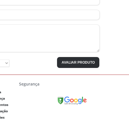
AVALIAR PRODUTO
Segurança
a
nça
entos
lação
ões