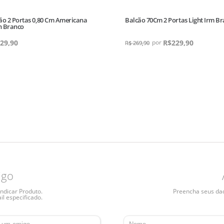
ão 2 Portas 0,80 Cm Americana
Balcão 70Cm 2 Portas Light Irm B
 Branco
29,90
R$
229,90
R$
269,90
igo
ndicar Produto.
Preencha seus dado
il especificado.