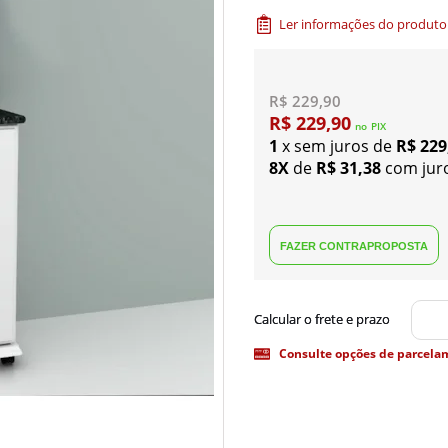
Ler informações do produto
R$ 229,90
R$ 229,90
no
PIX
1
x sem juros de
R$ 229
8X
de
R$ 31,38
com jur
Consulte opções de parcela