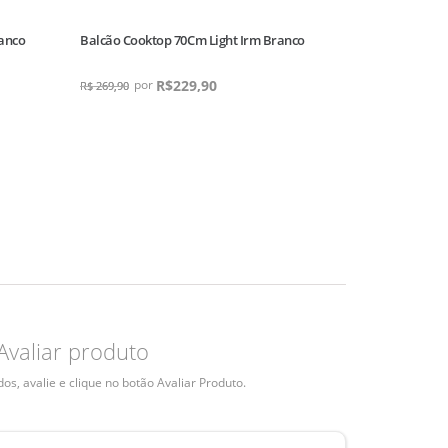
ranco
Balcão Cooktop 70Cm Light Irm Branco
Balcão Cooktop
New
R$
229,90
R$
329,90
R$
269,90
Avaliar produto
s, avalie e clique no botão Avaliar Produto.