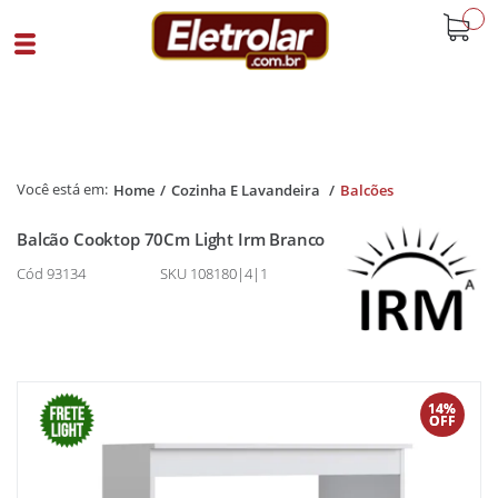
buscar
Home
Cozinha E Lavandeira
Balcões
Balcão Cooktop 70Cm Light Irm Branco
Cód 93134
SKU 108180|4|1
14%
OFF