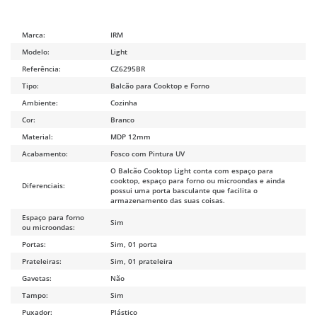
Marca:
IRM
Modelo:
Light
Referência:
CZ6295BR
Tipo:
Balcão para Cooktop e Forno
Ambiente:
Cozinha
Cor:
Branco
Material:
MDP 12mm
Acabamento:
Fosco com Pintura UV
O Balcão Cooktop Light conta com espaço para
cooktop, espaço para forno ou microondas e ainda
Diferenciais:
possui uma porta basculante que facilita o
armazenamento das suas coisas.
Espaço para forno
Sim
ou microondas:
Portas:
Sim, 01 porta
Prateleiras:
Sim, 01 prateleira
Gavetas:
Não
Tampo:
Sim
Puxador:
Plástico