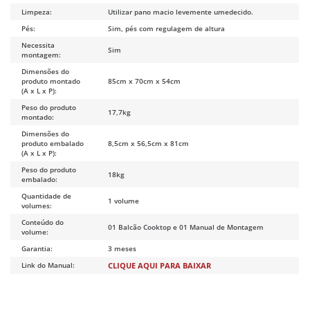
Limpeza:
Utilizar pano macio levemente umedecido.
Pés:
Sim, pés com regulagem de altura
Necessita
Sim
montagem:
Dimensões do
produto montado
85cm x 70cm x 54cm
(A x L x P):
Peso do produto
17,7kg
montado:
Dimensões do
produto embalado
8,5cm x 56,5cm x 81cm
(A x L x P):
Peso do produto
18kg
embalado:
Quantidade de
1 volume
volumes:
Conteúdo do
01 Balcão Cooktop e 01 Manual de Montagem
volume:
Garantia:
3 meses
Link do Manual:
CLIQUE AQUI PARA BAIXAR