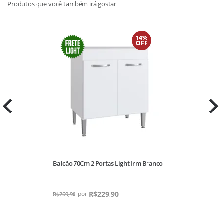
14%
OFF
Balcão 70Cm 2 Portas Light Irm Branco
Ar
Gr
R$
229,90
R$
269,90
R$