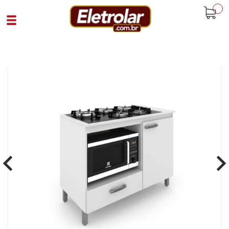
buscar
Home
Cozinha E Lavandeira
Balcões
Balcão Multiuso Cooktop Roma Moveis
Sul Branco
Cód 90663
SKU 106620|4|1