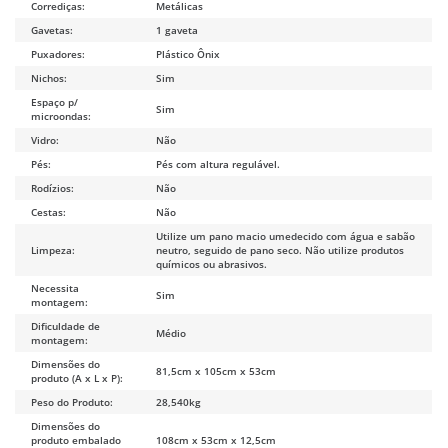
Corrediças:
Metálicas
Gavetas:
1 gaveta
Puxadores:
Plástico Ônix
Nichos:
Sim
Espaço p/
Sim
microondas:
Vidro:
Não
Pés:
Pés com altura regulável.
Rodízios:
Não
Cestas:
Não
Utilize um pano macio umedecido com água e sabão
Limpeza:
neutro, seguido de pano seco. Não utilize produtos
químicos ou abrasivos.
Necessita
Sim
montagem:
Dificuldade de
Médio
montagem:
Dimensões do
81,5cm x 105cm x 53cm
produto (A x L x P):
Peso do Produto:
28,540kg
Dimensões do
produto embalado
108cm x 53cm x 12,5cm