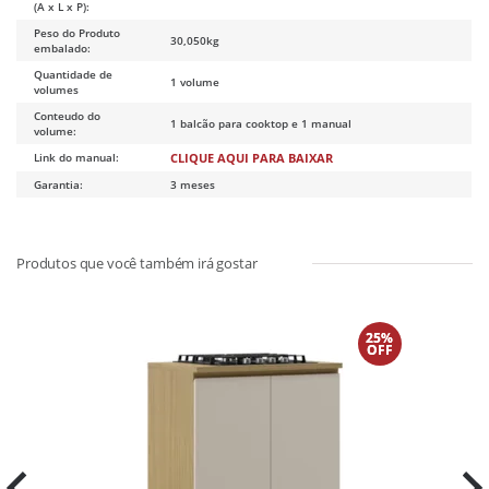
(A x L x P):
Peso do Produto
30,050kg
embalado:
Quantidade de
1 volume
volumes
Conteudo do
1 balcão para cooktop e 1 manual
volume:
Link do manual:
CLIQUE AQUI PARA BAIXAR
Garantia:
3 meses
25%
OFF