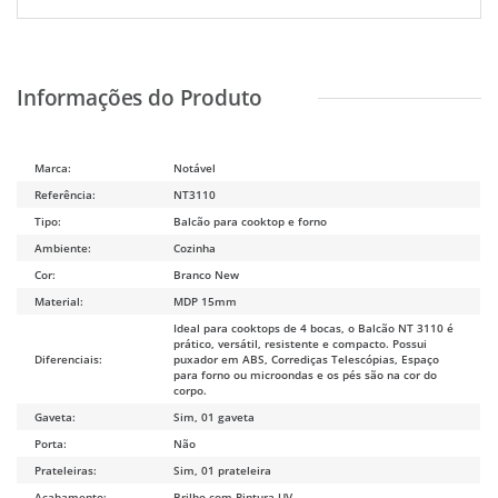
Marca:
Notável
Referência:
NT3110
Tipo:
Balcão para cooktop e forno
Ambiente:
Cozinha
Cor:
Branco New
Material:
MDP 15mm
Ideal para cooktops de 4 bocas, o Balcão NT 3110 é
prático, versátil, resistente e compacto. Possui
Diferenciais:
puxador em ABS, Corrediças Telescópias, Espaço
para forno ou microondas e os pés são na cor do
corpo.
Gaveta:
Sim, 01 gaveta
Porta:
Não
Prateleiras:
Sim, 01 prateleira
Acabamento:
Brilho com Pintura UV