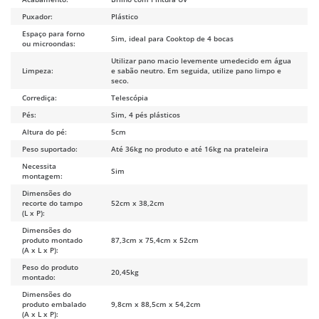
Puxador:
Plástico
Espaço para forno
Sim, ideal para Cooktop de 4 bocas
ou microondas:
Utilizar pano macio levemente umedecido em água
Limpeza:
e sabão neutro. Em seguida, utilize pano limpo e
seco.
Corrediça:
Telescópia
Pés:
Sim, 4 pés plásticos
Altura do pé:
5cm
Peso suportado:
Até 36kg no produto e até 16kg na prateleira
Necessita
Sim
montagem:
Dimensões do
recorte do tampo
52cm x 38,2cm
(L x P):
Dimensões do
produto montado
87,3cm x 75,4cm x 52cm
(A x L x P):
Peso do produto
20,45kg
montado:
Dimensões do
produto embalado
9,8cm x 88,5cm x 54,2cm
(A x L x P):