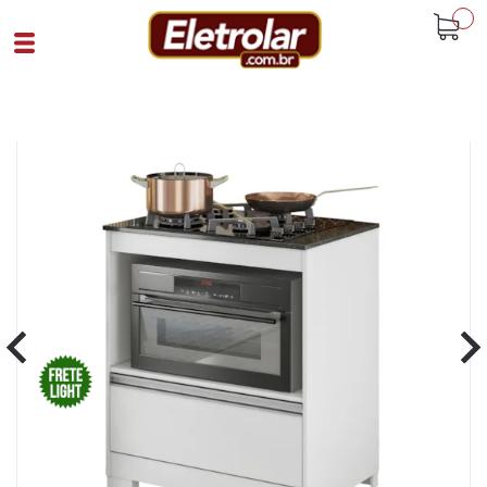
buscar
Home
Cozinha E Lavandeira
Balcões
Balcão Cooktop Nt3110 Notável Branco
New
Cód 93017
SKU 108080|1491|1