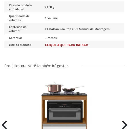
Peso do produto
21,3kg
embalado:
Quantidade de
1 volume
volumes:
Conteúdo do
01 Balcão Cooktop e 01 Manual de Montagem
volume:
Garantia:
3 meses
Link do Manual:
CLIQUE AQUI PARA BAIXAR