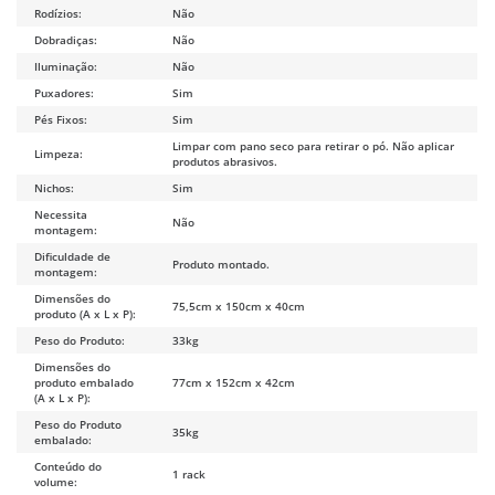
Rodízios:
Não
Dobradiças:
Não
Iluminação:
Não
Puxadores:
Sim
Pés Fixos:
Sim
Limpar com pano seco para retirar o pó. Não aplicar
Limpeza:
produtos abrasivos.
Nichos:
Sim
Necessita
Não
montagem:
Dificuldade de
Produto montado.
montagem:
Dimensões do
75,5cm x 150cm x 40cm
produto (A x L x P):
Peso do Produto:
33kg
Dimensões do
produto embalado
77cm x 152cm x 42cm
(A x L x P):
Peso do Produto
35kg
embalado:
Conteúdo do
1 rack
volume: