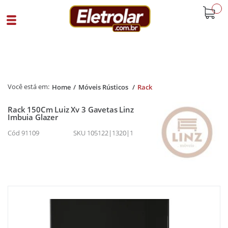
buscar
Home
Móveis Rústicos
Rack
Rack 150Cm Luiz Xv 3 Gavetas Linz
Imbuia Glazer
Cód 91109
SKU 105122|1320|1