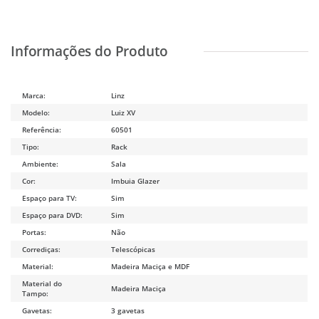
Marca:
Linz
Modelo:
Luiz XV
Referência:
60501
Tipo:
Rack
Ambiente:
Sala
Cor:
Imbuia Glazer
Espaço para TV:
Sim
Espaço para DVD:
Sim
Portas:
Não
Corrediças:
Telescópicas
Material:
Madeira Maciça e MDF
Material do
Madeira Maciça
Tampo:
Gavetas:
3 gavetas