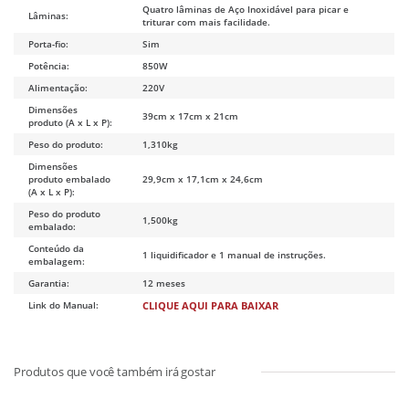
Quatro lâminas de Aço Inoxidável para picar e
Lâminas:
triturar com mais facilidade.
Porta-fio:
Sim
Potência:
850W
Alimentação:
220V
Dimensões
39cm x 17cm x 21cm
produto (A x L x P):
Peso do produto:
1,310kg
Dimensões
produto embalado
29,9cm x 17,1cm x 24,6cm
(A x L x P):
Peso do produto
1,500kg
embalado:
Conteúdo da
1 liquidificador e 1 manual de instruções.
embalagem:
Garantia:
12 meses
Link do Manual:
CLIQUE AQUI PARA BAIXAR