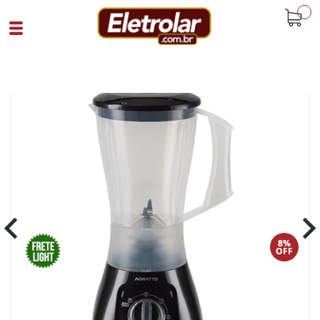
buscar
Home
Eletroportáteis
Liquidificador E Blenders
Liquidificador 850W Forza Agratto 220V
Preto
Cód 90834
SKU 106694|31|1
8%
OFF