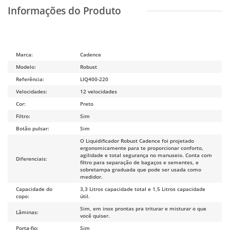
Marca:
Cadence
Modelo:
Robust
Referência:
LIQ400-220
Velocidades:
12 velocidades
Cor:
Preto
Filtro:
Sim
Botão pulsar:
Sim
O Liquidificador Robust Cadence foi projetado
ergonomicamente para te proporcionar conforto,
agilidade e total segurança no manuseio. Conta com
Diferenciais:
filtro para separação de bagaços e sementes, e
sobretampa graduada que pode ser usada como
medidor.
Capacidade do
3,3 Litros capacidade total e 1,5 Litros capacidade
copo:
útil.
Sim, em inox prontas pra triturar e misturar o que
Lâminas:
você quiser.
Porta-fio:
Sim