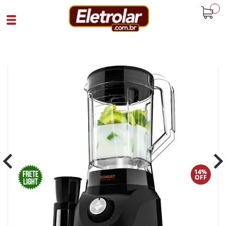
buscar
Home
Eletroportáteis
Liquidificador E Blenders
Liquidificador 1000W Robust Liq400 220V
Preto
Cód 90441
SKU 106535|31|1
14%
OFF