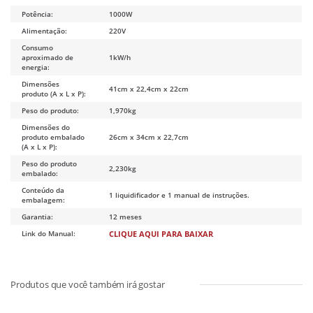
Potência:
1000W
Alimentação:
220V
Consumo
aproximado de
1kW/h
energia:
Dimensões
41cm x 22,4cm x 22cm
produto (A x L x P):
Peso do produto:
1,970kg
Dimensões do
produto embalado
26cm x 34cm x 22,7cm
(A x L x P):
Peso do produto
2,230kg
embalado:
Conteúdo da
1 liquidificador e 1 manual de instruções.
embalagem:
Garantia:
12 meses
Link do Manual:
CLIQUE AQUI PARA BAIXAR