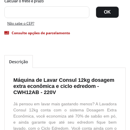
Não sabe o CEP?
Consulte opções de parcelamento
Descrição
Máquina de Lavar Consul 12kg dosagem
extra econômica e ciclo edredom -
CWH12AB - 220V
Já pensou em lavar mais gastando menos? A Lavadora
Consul 12kg conta com o sistema Dosagem Extra
Econômica, você economiza até 70% de sabão em pó,
e ainda garante que até seu edredom fique bem
lavado, com o Ciclo Edredom. Você conta ainda com o