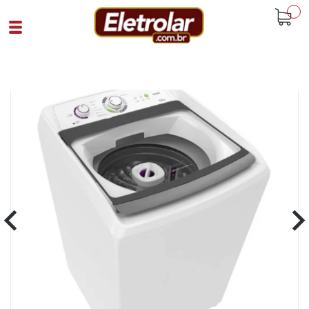
buscar
Home
Eletrodomésticos
Lavadoras
Lavadora De Roupas 12Kg Cwh12 Consul
220V Branco
Cód 91111
SKU 106912|4|1