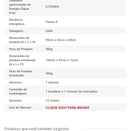
Consumo
aproximado de
0,37kW/h
Energia (Água
fria):
Eficiência
Classe A
energética:
Voltagem:
220V
Dimensões do
99cm x 63cm x 69cm
produto (A x L x P):
Peso do Produto:
36kg
Dimensões do
produto embalado
103cm x 67cm x 72cm
(A x L x P):
Peso do Produto
36kg
embalado:
Volumes:
1 volume
Conteúdo da
1 lavadora e 1 manual de instruções
embalagem:
Garantia:
12 meses
Link do Manual:
CLIQUE AQUI PARA BAIXAR