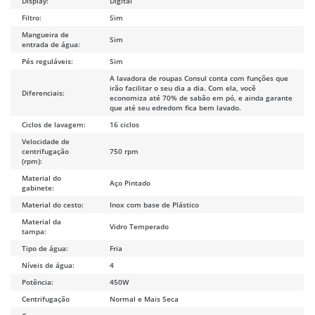
Display:
Digital
Filtro:
Sim
Mangueira de
Sim
entrada de água:
Pés reguláveis:
Sim
A lavadora de roupas Consul conta com funções que
irão facilitar o seu dia a dia. Com ela, você
Diferenciais:
economiza até 70% de sabão em pó, e ainda garante
que até seu edredom fica bem lavado.
Ciclos de lavagem:
16 ciclos
Velocidade de
centrifugação
750 rpm
(rpm):
Material do
Aço Pintado
gabinete:
Material do cesto:
Inox com base de Plástico
Material da
Vidro Temperado
tampa:
Tipo de água:
Fria
Níveis de água:
4
Potência:
450W
Centrifugação
Normal e Mais Seca