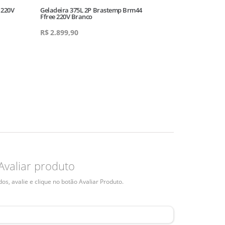
 220V
Geladeira 375L 2P Brastemp Brm44
Aquecedor A Ól
Ffree 220V Branco
Branco
R$
2.899,90
R$
519,00
Avaliar produto
s, avalie e clique no botão Avaliar Produto.