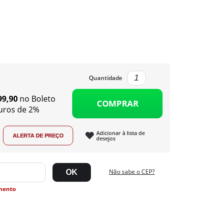
Quantidade
99,90
no Boleto
COMPRAR
uros de 2%
Adicionar à lista de
desejos
Não sabe o CEP?
mento