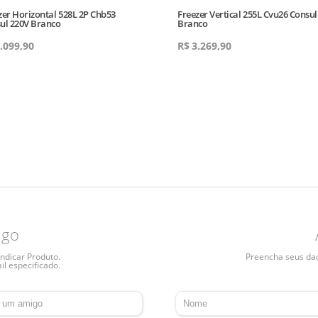
zer Horizontal 528L 2P Chb53
Freezer Vertical 255L Cvu26 Consul
ul 220V Branco
Branco
.099,90
R$
3.269,90
igo
ndicar Produto.
Preencha seus dado
il especificado.