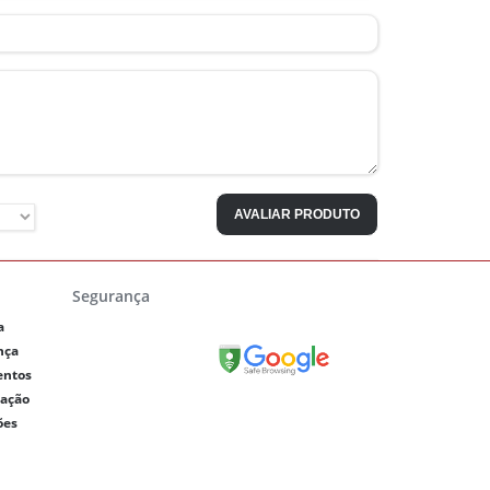
AVALIAR PRODUTO
Segurança
a
nça
entos
lação
ões