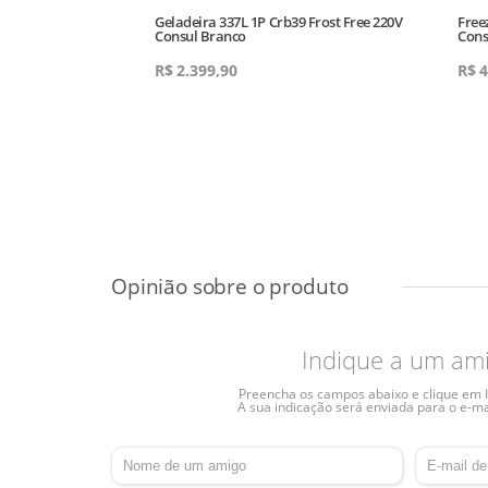
220V Agratto
Geladeira 337L 1P Crb39 Frost Free 220V
Free
Consul Branco
Cons
R$
2.399,90
R$
4
Indique a um am
Preencha os campos abaixo e clique em I
A sua indicação será enviada para o e-ma