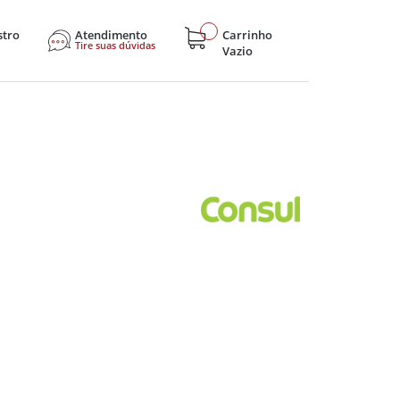
stro
Atendimento
Carrinho
Tire suas dúvidas
Vazio
sticos
Eletroportáteis
Eletrônicos
Hobby e Lazer