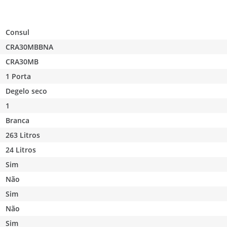
Consul
CRA30MBBNA
CRA30MB
1 Porta
Degelo seco
1
Branca
263 Litros
24 Litros
Sim
Não
Sim
Não
Sim