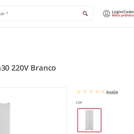
Login/Cada
buscar
Meus pedidos
a
Sala de Estar e Jantar
Escritório
Utilidades Domésticas
Eletrodomé
a30 220V Branco
Avalie
cor