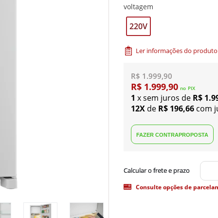
voltagem
220V
Ler informações do produto
R$ 1.999,90
R$ 1.999,90
no
PIX
1
x sem juros de
R$ 1.9
12X
de
R$ 196,66
com j
Consulte opções de parcela