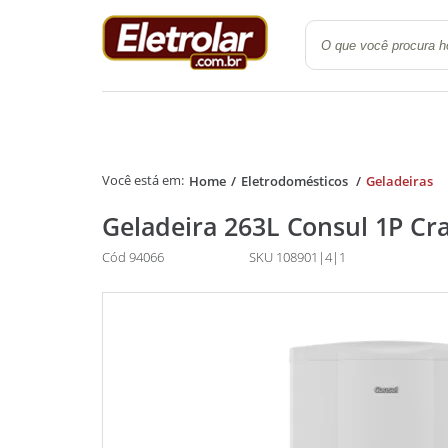
Quarto
Cozinha e Lavanderi
Home
Eletrodomésticos
Geladeiras
Geladeira 263L Consul 1P Cr
Cód 94066
SKU 108901|4|1