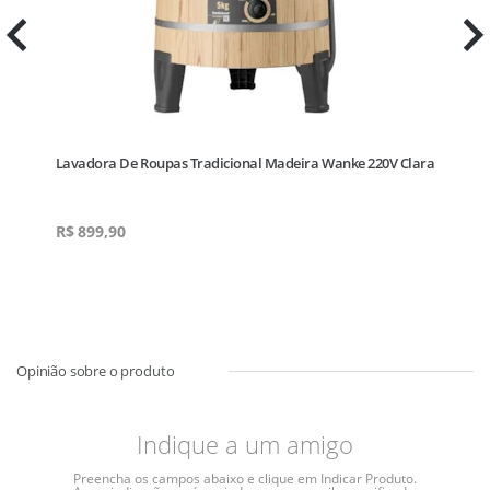
eto
Lavadora De Roupas Tradicional Madeira Wanke 220V Clara
La
Pr
R$
899,90
R
Indique a um amigo
Preencha os campos abaixo e clique em Indicar Produto.