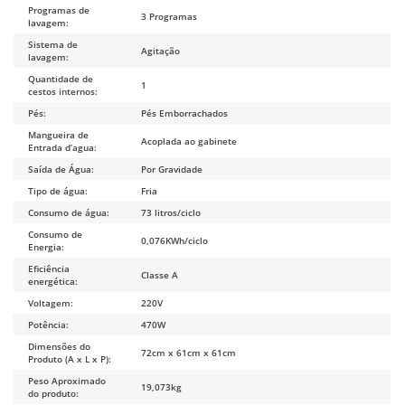
Programas de
3 Programas
lavagem:
Sistema de
Agitação
lavagem:
Quantidade de
1
cestos internos:
Pés:
Pés Emborrachados
Mangueira de
Acoplada ao gabinete
Entrada d’agua:
Saída de Água:
Por Gravidade
Tipo de água:
Fria
Consumo de água:
73 litros/ciclo
Consumo de
0,076KWh/ciclo
Energia:
Eficiência
Classe A
energética:
Voltagem:
220V
Potência:
470W
Dimensões do
72cm x 61cm x 61cm
Produto (A x L x P):
Peso Aproximado
19,073kg
do produto: