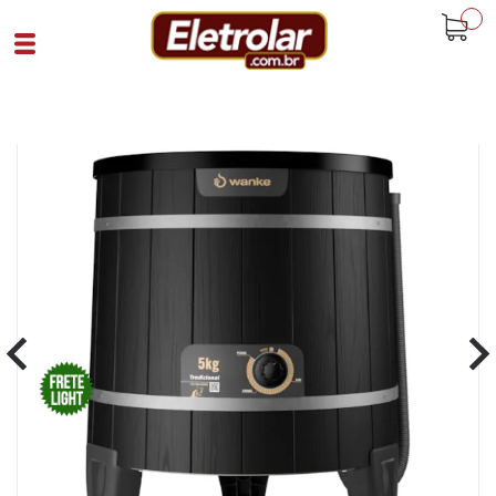
buscar
Home
Eletrodomésticos
Lavadoras
Lavadora De Roupas Tradicional Madeira
Wanke 220V Preto
Cód 92728
SKU 107891|31|1