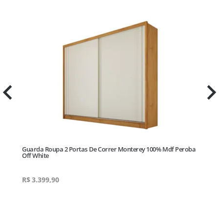
te
Guarda Roupa 2 Portas De Correr Monterey 100% Mdf Peroba
Gu
Off White
Wh
R$
3.399,90
R