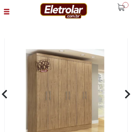
buscar
Home
Quarto
Roupeiros
Guarda Roupas De Casal 6 Portas 2
Gavetas Internas 100% Mdf Ipe
Cód 92894
SKU K496