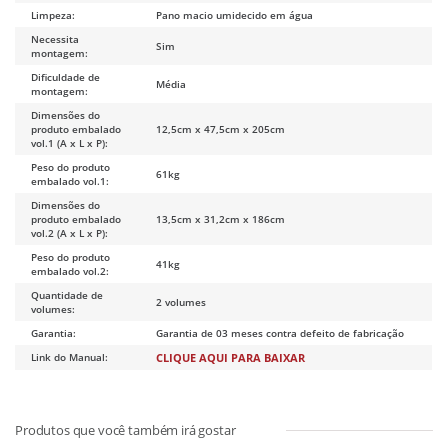
Limpeza:
Pano macio umidecido em água
Necessita
Sim
montagem:
Dificuldade de
Média
montagem:
Dimensões do
produto embalado
12,5cm x 47,5cm x 205cm
vol.1 (A x L x P):
Peso do produto
61kg
embalado vol.1:
Dimensões do
produto embalado
13,5cm x 31,2cm x 186cm
vol.2 (A x L x P):
Peso do produto
41kg
embalado vol.2:
Quantidade de
2 volumes
volumes:
Garantia:
Garantia de 03 meses contra defeito de fabricação
Link do Manual:
CLIQUE AQUI PARA BAIXAR