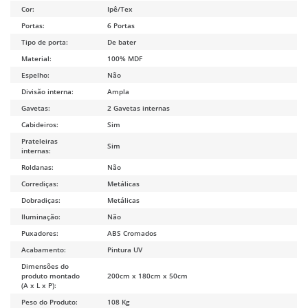
Cor:
Ipê/Tex
Portas:
6 Portas
Tipo de porta:
De bater
Material:
100% MDF
Espelho:
Não
Divisão interna:
Ampla
Gavetas:
2 Gavetas internas
Cabideiros:
Sim
Prateleiras
Sim
internas:
Roldanas:
Não
Corrediças:
Metálicas
Dobradiças:
Metálicas
Iluminação:
Não
Puxadores:
ABS Cromados
Acabamento:
Pintura UV
Dimensões do
produto montado
200cm x 180cm x 50cm
(A x L x P):
Peso do Produto:
108 Kg