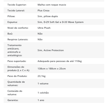
Tecido Superior:
Malha com toque macio
Tecido Lateral:
Plus Cinza
Pillow:
Sim, pillow duplo
Espuma:
Sim, D-29 Soft Gel e D-33 Wave System
Nivel de conforto:
Ultra Plush
Baú:
Não
Respiros Laterais:
Não
Tratamento
antiácaro,
Sim, Active Protection
antimofo e
antialérgico:
Peso suportado:
Adequado para pessoas de até 110kg
Dimensões do
138cm x 188cm x 25cm
produto (L x C x A):
Peso do Produto:
23,1kg
Quantidade de
1 volume
volumes:
Conteúdo do
1 colchão
volume:
Garantia:
1 ano