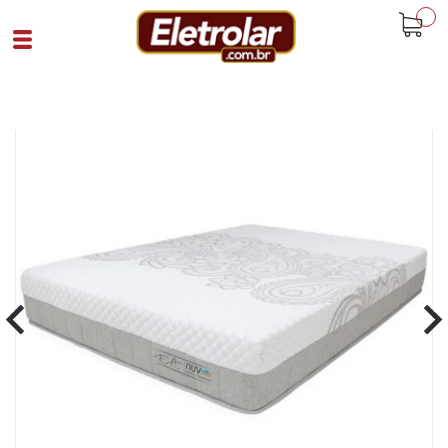
buscar
Home
Quarto
Colchão E Box
Colchão Casal Nuv 138 X 188 X 25Cm
Branco
Cód 91990
SKU 107636|4|1