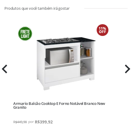
11%
OFF
lha
Armario Balcão Cooktop E Forno Notável Branco New
Granito
R$
399,92
R$
449,90