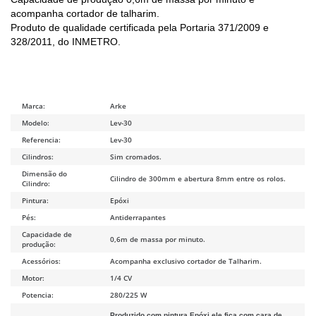
acompanha cortador de talharim.
Produto de qualidade certificada pela Portaria 371/2009 e
328/2011, do INMETRO.
Marca:
Arke
Modelo:
Lev-30
Referencia:
Lev-30
Cilindros:
Sim cromados.
Dimensão do
Cilindro de 300mm e abertura 8mm entre os rolos.
Cilindro:
Pintura:
Epóxi
Pés:
Antiderrapantes
Capacidade de
0,6m de massa por minuto.
produção:
Acessórios:
Acompanha exclusivo cortador de Talharim.
Motor:
1/4 CV
Potencia:
280/225 W
Produzido com pintura Epóxi,ele fica com cara de