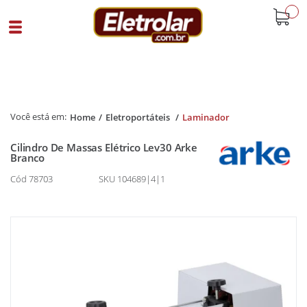
buscar
Home
Eletroportáteis
Laminador
Cilindro De Massas Elétrico Lev30 Arke
Branco
Cód 78703
SKU 104689|4|1