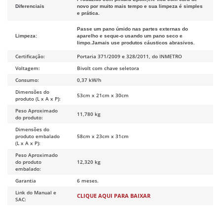
Diferenciais
novo por muito mais tempo e sua limpeza é simples
e prática.
Passe um pano úmido nas partes externas do
Limpeza:
aparelho e seque-o usando um pano seco e
limpo.Jamais use produtos cáusticos abrasivos.
Certificação:
Portaria 371/2009 e 328/2011, do INMETRO
Voltagem:
Bivolt com chave seletora
Consumo:
0,37 kW/h
Dimensões do
53cm x 21cm x 30cm
produto (L x A x P):
Peso Aproximado
11,780 kg
do produto:
Dimensões do
produto embalado
58cm x 23cm x 31cm
(L x A x P):
Peso Aproximado
do produto
12,320 kg
embalado:
Garantia
6 meses.
Link do Manual e
CLIQUE AQUI PARA BAIXAR
SAC: