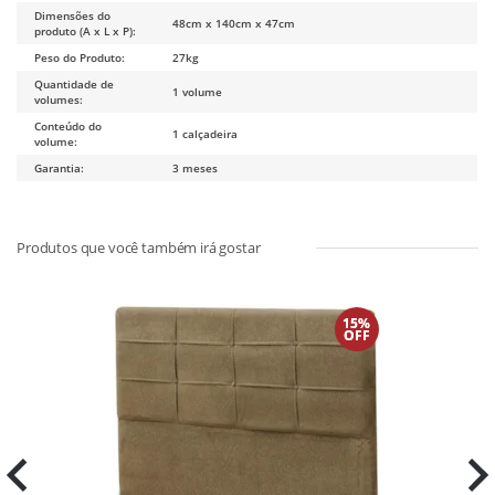
Dimensões do
48cm x 140cm x 47cm
produto (A x L x P):
Peso do Produto:
27kg
Quantidade de
1 volume
volumes:
Conteúdo do
1 calçadeira
volume:
Garantia:
3 meses
15%
OFF