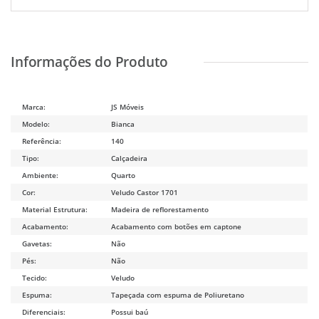
Marca:
JS Móveis
Modelo:
Bianca
Referência:
140
Tipo:
Calçadeira
Ambiente:
Quarto
Cor:
Veludo Castor 1701
Material Estrutura:
Madeira de reflorestamento
Acabamento:
Acabamento com botões em captone
Gavetas:
Não
Pés:
Não
Tecido:
Veludo
Espuma:
Tapeçada com espuma de Poliuretano
Diferenciais:
Possui baú