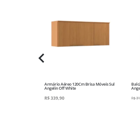
oveis Sul
Armário Aéreo 120Cm Brisa Móveis Sul
Balc
Angelin Off White
Ange
R$
339,90
R$
31