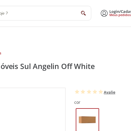
Login/Cada
buscar
Meus pedidos
a
Sala de Estar e Jantar
Escritório
Utilidades Domésticas
Eletrodomé
s
veis Sul Angelin Off White
Avalie
cor