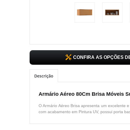
CONFIRA AS OPÇÕES 
Descrição
Armário Aéreo 80Cm Brisa Móveis Su
O Armário Aéreo Brisa apresenta um excelente 
com acabamento em Pintura UV, possui porta basc