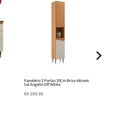
Paneleiro 2 Portas 35Cm Brisa Móveis
Torre Quente Br
Sul Angelin Off White
Off White
R$
399,90
R$
609,90