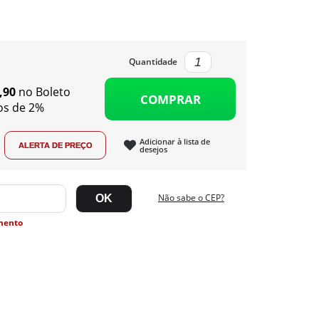
Quantidade
,90
no Boleto
COMPRAR
os de 2%
Adicionar à lista de
desejos
Não sabe o CEP?
mento