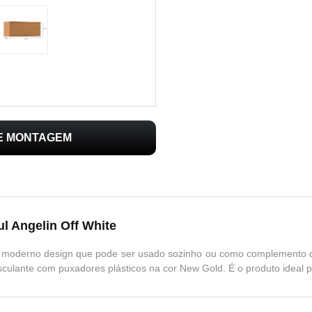
DE MONTAGEM
l Angelin Off White
e moderno design que pode ser usado sozinho ou como complemento 
ulante com puxadores plásticos na cor New Gold. É o produto ideal p