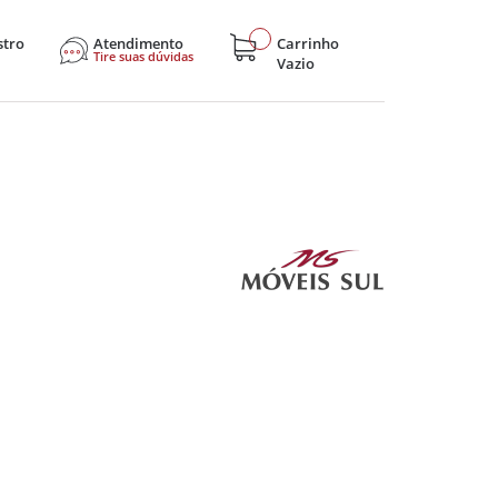
stro
Atendimento
Carrinho
Tire suas dúvidas
Vazio
sticos
Eletroportáteis
Eletrônicos
Hobby e Lazer