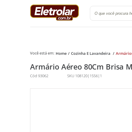
Quarto
Cozinha e Lavanderi
Home
Cozinha E Lavandeira
Armário
Armário Aéreo 80Cm Brisa Mó
Cód 93062
SKU 108120|1556|1