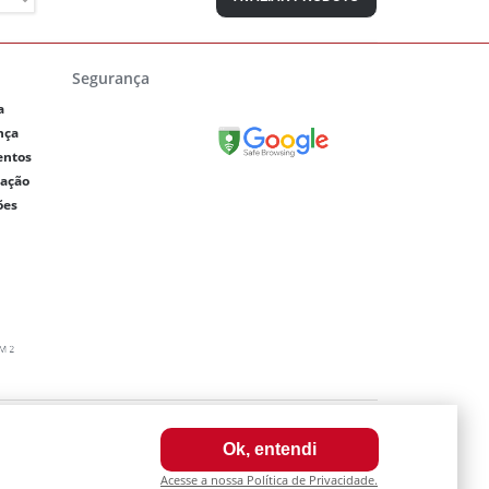
Segurança
a
nça
entos
lação
ões
0003-64
Ok, entendi
a internet. Fotos meramente ilustrativas.
Acesse a nossa Política de Privacidade.