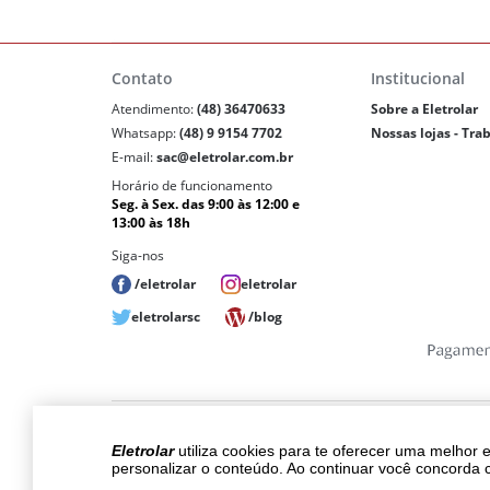
Contato
Institucional
Atendimento:
(48) 36470633
Sobre a Eletrolar
Whatsapp:
(48) 9 9154 7702
Nossas lojas - Tra
E-mail:
sac@eletrolar.com.br
Horário de funcionamento
Seg. à Sex. das 9:00 às 12:00 e
13:00 às 18h
Siga-nos
/eletrolar
eletrolar
eletrolarsc
/blog
Copyri
Eletrolar
utiliza cookies para te oferecer uma melhor 
Os preços, promoções, condições de pagam
personalizar o conteúdo. Ao continuar você concorda 