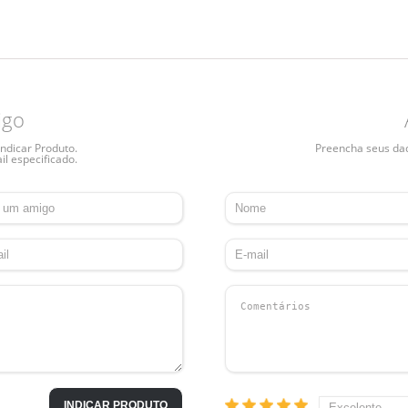
igo
ndicar Produto.
Preencha seus dado
il especificado.
INDICAR PRODUTO