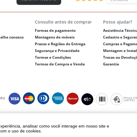
Consulte antes de comprar
Posso ajudar?
Formas de pagamento
Assistência Técnic
balhe conosco
Montagens de móveis
Cadastro e Segura
Prazos e Regiões de Entrega
Compras e Pagam
Segurança e Privacidade
Montagem e Insta
Termos e Condições
Trocas ou Devoluç
Termos de Compra e Venda
Garantia
ght © 2018 - eletrolar.com.br - NEGRO E ANDREADIS LTDA - CNPJ 01.093.810/
Todos os direitos reservados.
experiência, analisar como você interage em nosso site e
ento, frete e produtos são válidos exclusivamente para compras realizadas vi
com o uso de cookies.