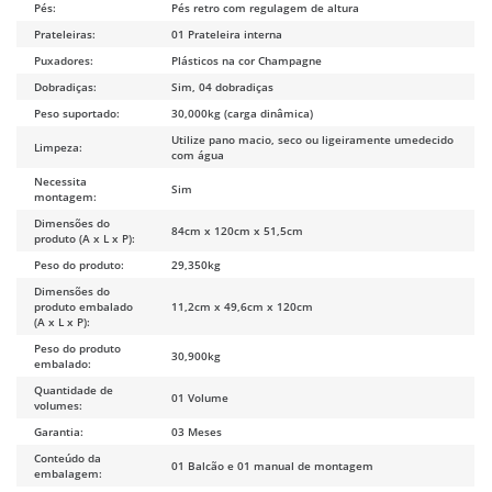
Pés:
Pés retro com regulagem de altura
Prateleiras:
01 Prateleira interna
Puxadores:
Plásticos na cor Champagne
Dobradiças:
Sim, 04 dobradiças
Peso suportado:
30,000kg (carga dinâmica)
Utilize pano macio, seco ou ligeiramente umedecido
Limpeza:
com água
Necessita
Sim
montagem:
Dimensões do
84cm x 120cm x 51,5cm
produto (A x L x P):
Peso do produto:
29,350kg
Dimensões do
produto embalado
11,2cm x 49,6cm x 120cm
(A x L x P):
Peso do produto
30,900kg
embalado:
Quantidade de
01 Volume
volumes:
Garantia:
03 Meses
Conteúdo da
01 Balcão e 01 manual de montagem
embalagem: