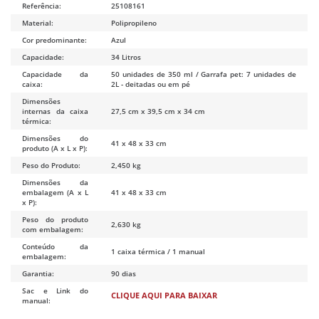
Referência:
25108161
Material:
Polipropileno
Cor predominante:
Azul
Capacidade:
34 Litros
Capacidade da
50 unidades de 350 ml / Garrafa pet: 7 unidades de
caixa:
2L - deitadas ou em pé
Dimensões
internas da caixa
27,5 cm x 39,5 cm x 34 cm
térmica:
Dimensões do
41 x 48 x 33 cm
produto (A x L x P):
Peso do Produto:
2,450 kg
Dimensões da
embalagem (A x L
41 x 48 x 33 cm
x P):
Peso do produto
2,630 kg
com embalagem:
Conteúdo da
1 caixa térmica / 1 manual
embalagem:
Garantia:
90 dias
Sac e Link do
CLIQUE AQUI PARA BAIXAR
manual: