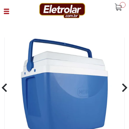
buscar
Home
Hobby E Lazer
Praia
Caixa Térmica 34 Litros Mor Azul
Cód 79555
SKU 104555|16|1