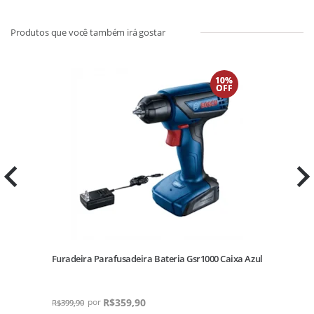
10%
OFF
o
Furadeira Parafusadeira Bateria Gsr1000 Caixa Azul
R$
359,90
R$
399,90