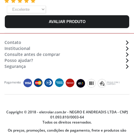
AVALIAR PRODUTO
Contato
Institucional
Atendimento:
(48) 36470633
Consulte antes de comprar
Sobre a Eletrolar
Whatsapp:
(48) 9 9154 7702
Posso ajudar?
Formas de pagamento
Nossas lojas - Trabalhe conosco
E-mail:
sac@eletrolar.com.br
Segurança
Assistência Técnica
Montagens de móveis
Horário de funcionamento
Cadastro e Segurança
Prazos e Regiões de Entrega
Seg. à Sex. das 9:00 às 12:00 e 13:00 às 18h
Compras e Pagamentos
Segurança e Privacidade
Siga-nos
Montagem e Instalação
Termos e Condições
Trocas ou Devoluções
Termos de Compra e Venda
Garantia
Copyright © 2018 - eletrolar.com.br - NEGRO E ANDREADIS LTDA - CNPJ
01.093.810/0003-64
Todos os direitos reservados.
Os preços, promoções, condições de pagamento, frete e produtos são