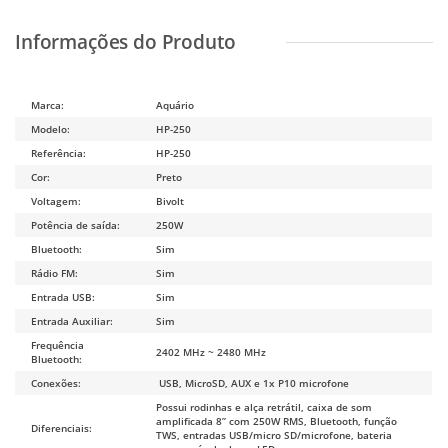
Marca:
Aquário
Modelo:
HP-250
Referência:
HP-250
Cor:
Preto
Voltagem:
Bivolt
Potência de saída:
250W
Bluetooth:
Sim
Rádio FM:
Sim
Entrada USB:
Sim
Entrada Auxiliar:
Sim
Frequência
2402 MHz ~ 2480 MHz
Bluetooth:
Conexões:
USB, MicroSD, AUX e 1x P10 microfone
Possui rodinhas e alça retrátil, caixa de som
amplificada 8” com 250W RMS, Bluetooth, função
Diferenciais:
TWS, entradas USB/micro SD/microfone, bateria