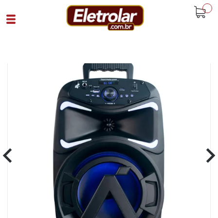
buscar
Home
Eletrônicos
Caixas Acústicas
Caixa De Som Amplificada Bluetooth 8
250W Preto
Cód 94004
SKU 108830|31|1