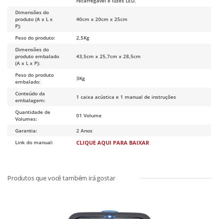
recarregável e luzes LED.
Dimensões do
produto (A x L x
40cm x 20cm x 25cm
P):
Peso do produto:
2,5Kg
Dimensões do
produto embalado
43,5cm x 25,7cm x 28,5cm
(A x L x P):
Peso do produto
3Kg
embalado:
Conteúdo da
1 caixa acústica e 1 manual de instruções
embalagem:
Quantidade de
01 Volume
Volumes:
Garantia:
2 Anos
Link do manual:
CLIQUE AQUI PARA BAIXAR