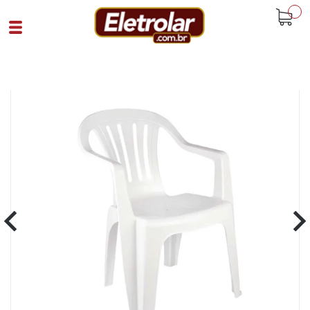
buscar
Home
Hobby E Lazer
Praia
Cadeira Poltrona Plástica Bela Vista Mor
Branco
Cód 89870
SKU 105747|4|1