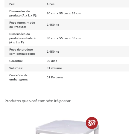
Pés:
4 Pés
Dimensões do
80 cm x 55 cm x 53 cm
produto (A x L x P):
Peso Aproximado
2,450 kg
do Produto:
Dimensões do
produto embalado
80 cm x 55 cm x 53 cm
(A x L x P):
Peso do produto
2,450 kg
com embalagem:
Garantia:
90 dias
Volumes:
01 volume
Conteúdo da
01 Poltrona
embalagem:
20%
OFF