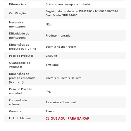
Diferenciais:
Prático para transportar o bebê.
Registro do produto no INMETRO - Nº 002558/2016
Certificação:
Certificado NBR 14400
Necessita
Não
montagem:
Dificuldade de
Produto montado.
montagem:
Dimensões do
56cm x 43cm x 64cm
produto (A x L x P):
Peso do Produto:
2,600kg
Quantidade de
1 volume
volumes:
Dimensões do
produto embalado
70cm x 43,3cm x 31,3cm
(A x L x P):
Peso do Produto
3kg
embalado:
Conteúdo do
1 cadeira e 1 manual
volume:
Garantia:
1 ano
Link do Manual:
CLIQUE AQUI PARA BAIXAR