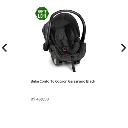
a
Bebê Conforto Cocoon Galzerano Black
A
R$
459,90
R