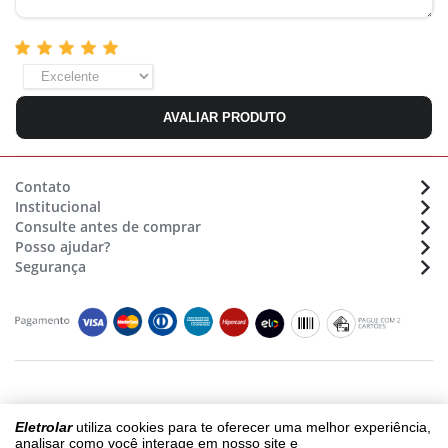
AVALIAR PRODUTO
Contato
Institucional
Atendimento:
(48) 36470633
Consulte antes de comprar
Sobre a Eletrolar
Whatsapp:
(48) 9 9154 7702
Posso ajudar?
Formas de pagamento
Nossas lojas - Trabalhe conosco
E-mail:
sac@eletrolar.com.br
Segurança
Assistência Técnica
Montagens de móveis
Horário de funcionamento
Cadastro e Segurança
Prazos e Regiões de Entrega
Seg. à Sex. das 9:00 às 12:00 e 13:00 às 18h
Compras e Pagamentos
Segurança e Privacidade
Siga-nos
Montagem e Instalação
Termos e Condições
Trocas ou Devoluções
Termos de Compra e Venda
Garantia
Copyright © 2018 - eletrolar.com.br - NEGRO E ANDREADIS LTDA - CNPJ
Eletrolar
utiliza cookies para te oferecer uma melhor experiência,
01.093.810/0003-64
analisar como você interage em nosso site e