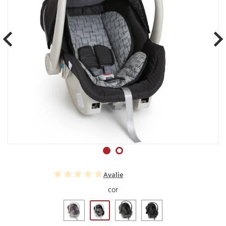
Avalie
cor