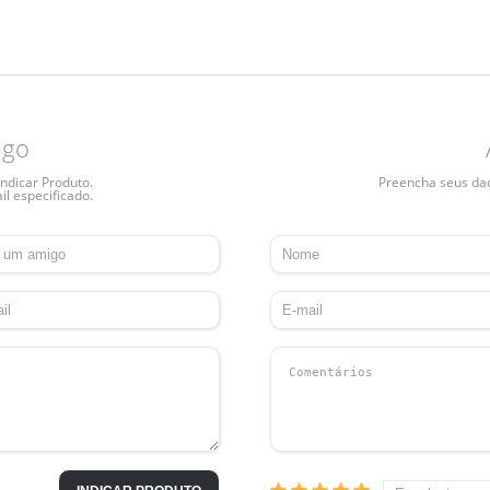
igo
ndicar Produto.
Preencha seus dado
il especificado.