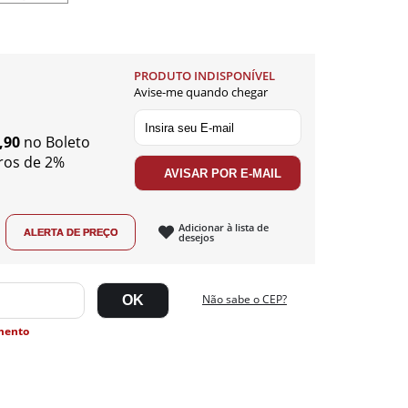
PRODUTO INDISPONÍVEL
Avise-me quando chegar
,90
no Boleto
ros de 2%
Adicionar à lista de
desejos
Não sabe o CEP?
mento