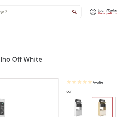
Login/Cada
buscar
Meus pedidos
a
Sala de Estar e Jantar
Escritório
Utilidades Domésticas
Eletrodomé
lho Off White
Avalie
cor