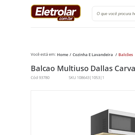
Quarto
Cozinha e Lavanderi
Home
Cozinha E Lavandeira
Balcões
Balcao Multiuso Dallas Carva
Cód 93780
SKU 108643|1053|1