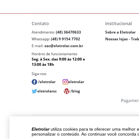
Contato
Institucional
Atendimento:
(48) 36470633
Sobre a Eletrolar
Whatsapp:
(48) 9 9154 7702
Nossas lojas - Tra
E-mail:
sac@eletrolar.com.br
Horário de funcionamento
Seg. à Sex. das 9:00 às 12:00 e
13:00 às 18h
Siga-nos
/eletrolar
eletrolar
eletrolarsc
/blog
Copyri
Eletrolar
utiliza cookies para te oferecer uma melhor 
Os preços, promoções, condições de pagam
personalizar o conteúdo. Ao continuar você concorda 