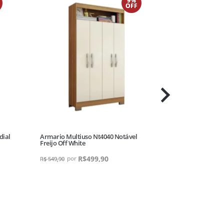
9%
OFF
dial
Armario Multiuso Nt4040 Notável
Balcao Cooktop
Freijo Off White
Angelin Off Whi
R$
499,90
R
R$
549,90
R$
799,90