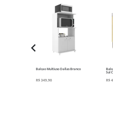
tas Milano Irm
Balcao Multiuso Dallas Branco
Balc
Sul 
R$
349,90
R$
4