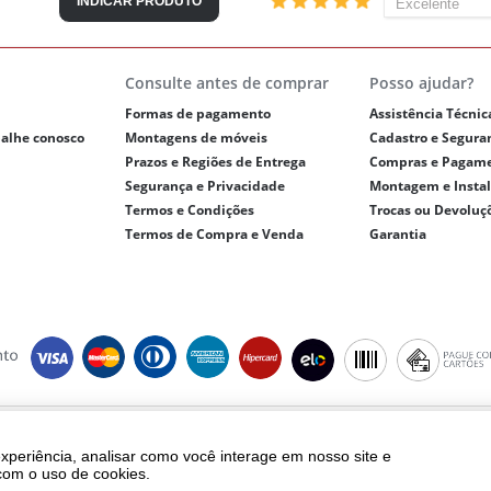
INDICAR PRODUTO
Consulte antes de comprar
Posso ajudar?
Formas de pagamento
Assistência Técnic
balhe conosco
Montagens de móveis
Cadastro e Segura
Prazos e Regiões de Entrega
Compras e Pagam
Segurança e Privacidade
Montagem e Insta
Termos e Condições
Trocas ou Devoluç
Termos de Compra e Venda
Garantia
ght © 2018 - eletrolar.com.br - NEGRO E ANDREADIS LTDA - CNPJ 01.093.810/
Todos os direitos reservados.
experiência, analisar como você interage em nosso site e
ento, frete e produtos são válidos exclusivamente para compras realizadas vi
com o uso de cookies.