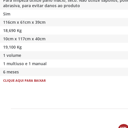
Para limpeza utilize pano macio, seco. Não utilize sapólios, p
abrasiva, para evitar danos ao produto
Sim
116cm x 61cm x 39cm
18,690 Kg
10cm x 117cm x 40cm
19,100 Kg
1 volume
1 multiuso e 1 manual
6 meses
CLIQUE AQUI PARA BAIXAR