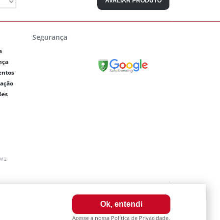
AVALIAR PRODUTO
Segurança
a
nça
entos
lação
ões
0003-64
Ok, entendi
a internet. Fotos meramente ilustrativas.
Acesse a nossa Política de Privacidade.