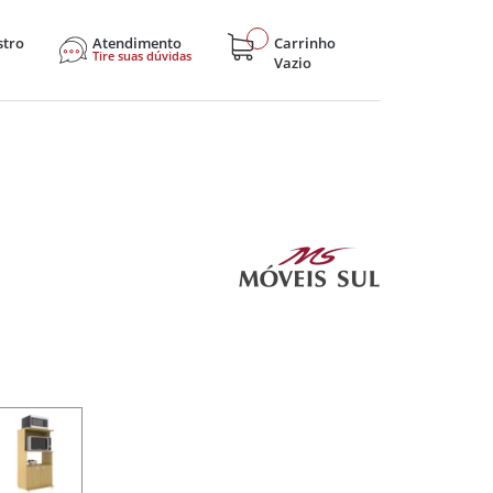
stro
Atendimento
Carrinho
Tire suas dúvidas
Vazio
sticos
Eletroportáteis
Eletrônicos
Hobby e Lazer