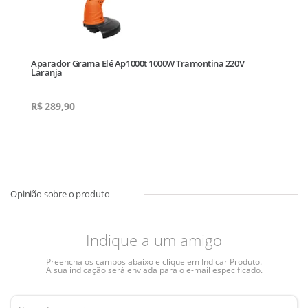
 B
Aparador Grama Elé Ap1000t 1000W Tramontina 220V
Ap
Laranja
La
R$
289,90
R
Indique a um amigo
Preencha os campos abaixo e clique em Indicar Produto.
A sua indicação será enviada para o e-mail especificado.