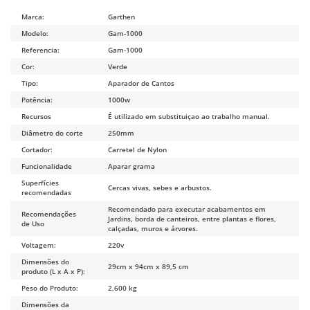
Marca:
Garthen
Modelo:
Gam-1000
Referencia:
Gam-1000
Cor:
Verde
Tipo:
Aparador de Cantos
Potência:
1000w
Recursos
É utilizado em substituiçao ao trabalho manual.
Diâmetro do corte
250mm
Cortador:
Carretel de Nylon
Funcionalidade
Aparar grama
Superfícies
Cercas vivas, sebes e arbustos.
recomendadas
Recomendado para executar acabamentos em
Recomendações
Jardins, borda de canteiros, entre plantas e flores,
de Uso
calçadas, muros e árvores.
Voltagem:
220v
Dimensões do
29cm x 94cm x 89,5 cm
produto (L x A x P):
Peso do Produto:
2,600 kg
Dimensões da