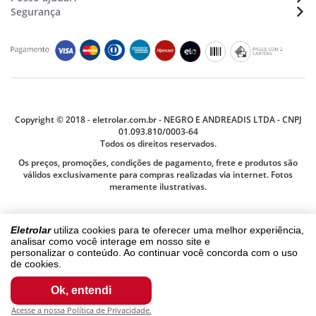
Formas de pagamento
Nossas lojas - Trabalhe conosco
E-mail:
sac@eletrolar.com.br
Segurança
Assistência Técnica
Montagens de móveis
Horário de funcionamento
Cadastro e Segurança
Prazos e Regiões de Entrega
Seg. à Sex. das 9:00 às 12:00 e 13:00 às 18h
Compras e Pagamentos
Segurança e Privacidade
Siga-nos
Montagem e Instalação
Termos e Condições
Trocas ou Devoluções
Termos de Compra e Venda
Garantia
Copyright © 2018 - eletrolar.com.br - NEGRO E ANDREADIS LTDA - CNPJ
01.093.810/0003-64
Todos os direitos reservados.
Os preços, promoções, condições de pagamento, frete e produtos são
válidos exclusivamente para compras realizadas via internet. Fotos
meramente ilustrativas.
Eletrolar
utiliza cookies para te oferecer uma melhor experiência,
analisar como você interage em nosso site e
personalizar o conteúdo. Ao continuar você concorda com o uso
de cookies.
Ok, entendi
Acesse a nossa Política de Privacidade.