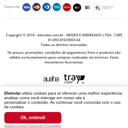
Prazos e Regiões de Entrega
Seg. à Sex. das 9:00 às 12:00 e 13:00 às 18h
Compras e Pagamentos
Segurança e Privacidade
Siga-nos
Montagem e Instalação
Termos e Condições
Trocas ou Devoluções
Termos de Compra e Venda
Garantia
Copyright © 2018 - eletrolar.com.br - NEGRO E ANDREADIS LTDA - CNPJ
01.093.810/0003-64
Todos os direitos reservados.
Os preços, promoções, condições de pagamento, frete e produtos são
válidos exclusivamente para compras realizadas via internet. Fotos
meramente ilustrativas.
Eletrolar
utiliza cookies para te oferecer uma melhor experiência,
analisar como você interage em nosso site e
personalizar o conteúdo. Ao continuar você concorda com o uso
de cookies.
Ok, entendi
Acesse a nossa Política de Privacidade.