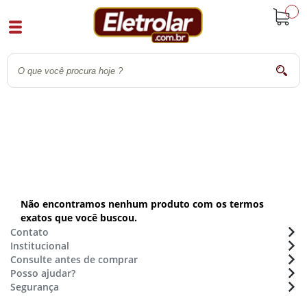
buscar
Não encontramos nenhum produto com os termos
exatos que você buscou.
Contato
Institucional
Atendimento:
(48) 36470633
Consulte antes de comprar
Sobre a Eletrolar
Whatsapp:
(48) 9 9154 7702
Posso ajudar?
Formas de pagamento
Nossas lojas - Trabalhe conosco
E-mail:
sac@eletrolar.com.br
Segurança
Assistência Técnica
Montagens de móveis
Horário de funcionamento
Cadastro e Segurança