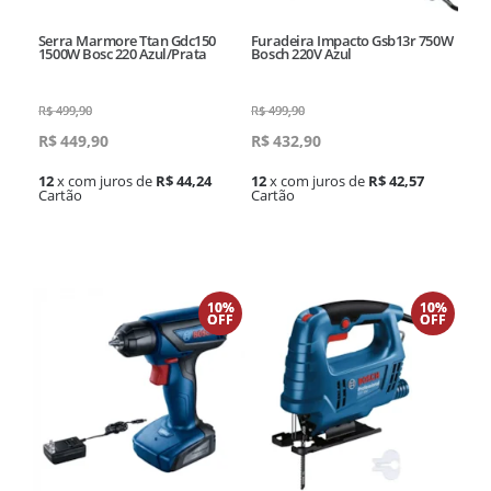
Serra Marmore Ttan Gdc150
Furadeira Impacto Gsb13r 750W
1500W Bosc 220 Azul/Prata
Bosch 220V Azul
R$
499,90
R$
499,90
R$
449,90
R$
432,90
12
x com juros de
R$ 44,24
12
x com juros de
R$ 42,57
Cartão
Cartão
10%
10%
OFF
OFF