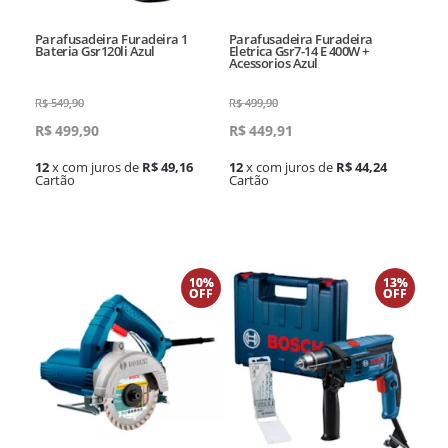
Parafusadeira Furadeira 1
Parafusadeira Furadeira
Bateria Gsr120li Azul
Eletrica Gsr7-14 E 400W +
Acessorios Azul
R$
549,90
R$
499,90
R$
499,90
R$
449,91
12
x com juros de
R$ 49,16
12
x com juros de
R$ 44,24
Cartão
Cartão
10%
13%
OFF
OFF