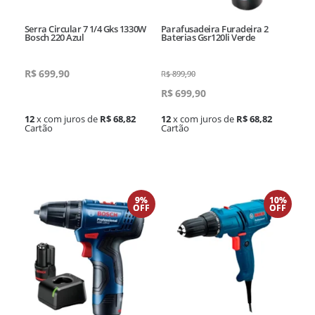
Serra Circular 7 1/4 Gks 1330W
Parafusadeira Furadeira 2
Bosch 220 Azul
Baterias Gsr120li Verde
R$
699,90
R$
899,90
R$
699,90
12
x com juros de
R$ 68,82
12
x com juros de
R$ 68,82
Cartão
Cartão
9%
10%
OFF
OFF