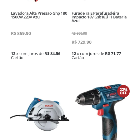
Lavadora Alta Pressao Ghp 180
Furadeira E Parafusadeira
1500W 220V Azul
Impacto 18V Gsb183li 1 Bateria
Azul
R$
859,90
R$
809,90
R$
729,90
12
x com juros de
R$ 84,56
12
x com juros de
R$ 71,77
Cartão
Cartão
22%
OFF