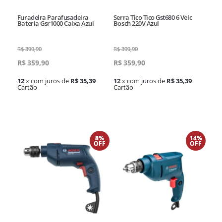
Furadeira Parafusadeira
Serra Tico Tico Gst680 6 Velc
Bateria Gsr1000 Caixa Azul
Bosch 220V Azul
R$
399,90
R$
399,90
R$
359,90
R$
359,90
12
x com juros de
R$ 35,39
12
x com juros de
R$ 35,39
Cartão
Cartão
8%
14%
OFF
OFF