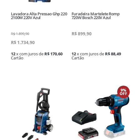
Lavadora Alta Pressao Ghp 220
Furadeira Martelete Romp
2100W 220V Azul
720W Bosch 220V Azul
R$
899,90
R$
1.899,90
R$
1.734,90
12
x com juros de
R$ 170,60
12
x com juros de
R$ 88,49
Cartão
Cartão
9%
OFF