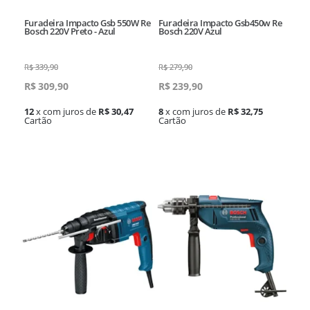
Furadeira Impacto Gsb 550W Re
Furadeira Impacto Gsb450w Re
Bosch 220V Preto - Azul
Bosch 220V Azul
R$
339,90
R$
279,90
R$
309,90
R$
239,90
12
x com juros de
R$ 30,47
8
x com juros de
R$ 32,75
Cartão
Cartão